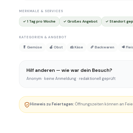
MERKMALE & SERVICES
✓ 1 Tag pro Woche
✓ Großes Angebot
✓ Standort gep
KATEGORIEN & ANGEBOT
🥬 Gemüse
🍎 Obst
🧀 Käse
🥖 Backwaren
🥩 Fle
Hilf anderen — wie war dein Besuch?
Anonym · keine Anmeldung · redaktionell geprüft
Hinweis zu Feiertagen:
Öffnungszeiten können an Feie