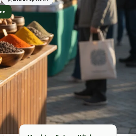
nen
Symbolbild · KI-generiert
Status heute
Heute geschlossen