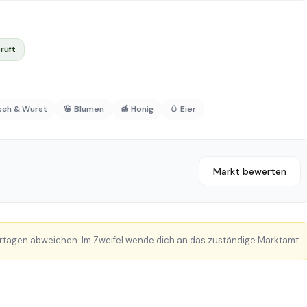
rüft
isch & Wurst
🌸 Blumen
🍯 Honig
🥚 Eier
Markt bewerten
rtagen abweichen. Im Zweifel wende dich an das zuständige Marktamt.