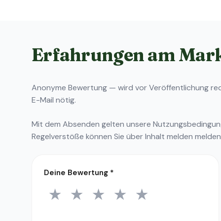
Erfahrungen am Mar
Anonyme Bewertung — wird vor Veröffentlichung reda
E-Mail nötig.
Mit dem Absenden gelten unsere
Nutzungsbedingu
Regelverstöße können Sie über
Inhalt melden
melden
Deine Bewertung
*
★
★
★
★
★
1 Stern
2 Sterne
3 Sterne
4 Sterne
5 Sterne