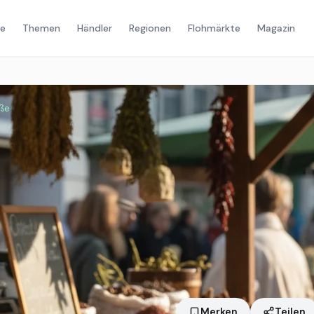
e
Themen
Händler
Regionen
Flohmärkte
Magazin
ße
Merken
Teilen