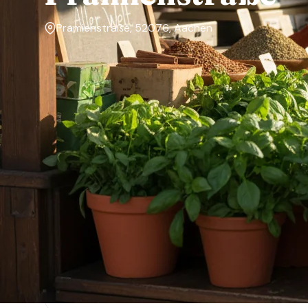
Prämienstraße, 52076, Aachen
Markttage
Samstag
Über den Markt