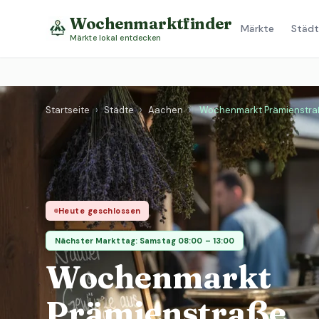
Wochenmarktfinder
Märkte
Städt
Märkte lokal entdecken
Startseite
›
Städte
›
Aachen
›
Wochenmarkt Prämienstra
Heute geschlossen
Nächster Markttag: Samstag 08:00 – 13:00
Wochenmarkt
Prämienstraße