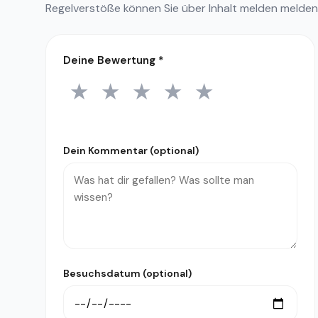
Regelverstöße können Sie über
Inhalt melden
melden
Deine Bewertung
*
★
★
★
★
★
1 Stern
2 Sterne
3 Sterne
4 Sterne
5 Sterne
Dein Kommentar (optional)
Besuchsdatum (optional)