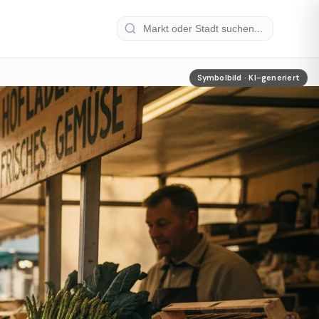
Symbolbild · KI-generiert