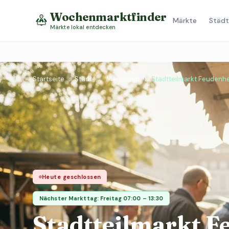
Wochenmarktfinder
Märkte
Städt
Märkte lokal entdecken
Startseite
›
Städte
›
Mannheim
›
Stadtteilmarkt Feudenh
Heute geschlossen
Nächster Markttag: Freitag 07:00 – 13:30
Stadtteilmarkt 