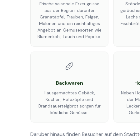
Frische saisonale Erzeugnisse
Stände 
aus der Region, darunter
geräuche
Granatäpfel, Trauben, Feigen,
Lachs 
Melonen und ein reichhaltiges
Fischbrö
Angebot an Gemüsesorten wie
Blumenkohl, Lauch und Paprika.
🥖
Backwaren
Ho
Hausgemachtes Gebäck,
Neben Ho
Kuchen, Hefezöpfe und
der Ma
Brandsauerteigbrot sorgen für
Lecker
köstliche Genüsse.
Gurke
Darüber hinaus finden Besucher auf dem Stadttei