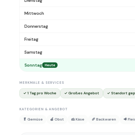
Dienstag
Mittwoch
Donnerstag
Freitag
Samstag
Sonntag
Heute
MERKMALE & SERVICES
✓ 1 Tag pro Woche
✓ Großes Angebot
✓ Standort gep
KATEGORIEN & ANGEBOT
🥬 Gemüse
🍎 Obst
🧀 Käse
🥖 Backwaren
🥩 Fle