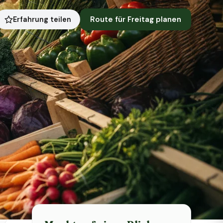
Route für Freitag planen
Erfahrung teilen
Symbolbild · KI-generiert
Status heute
Heute geschlossen