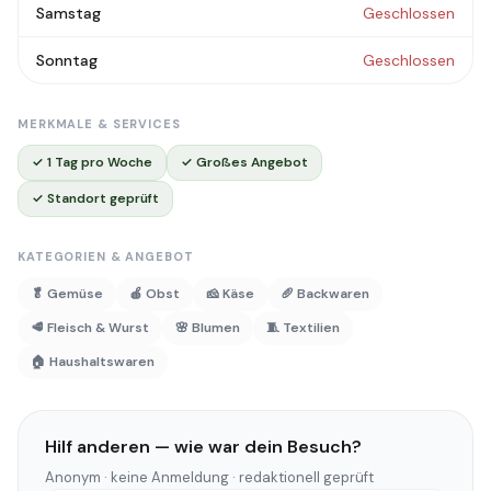
Samstag
Geschlossen
Sonntag
Geschlossen
MERKMALE & SERVICES
✓ 1 Tag pro Woche
✓ Großes Angebot
✓ Standort geprüft
KATEGORIEN & ANGEBOT
🥬 Gemüse
🍎 Obst
🧀 Käse
🥖 Backwaren
🥩 Fleisch & Wurst
🌸 Blumen
🧵 Textilien
🏠 Haushaltswaren
Hilf anderen — wie war dein Besuch?
Anonym · keine Anmeldung · redaktionell geprüft