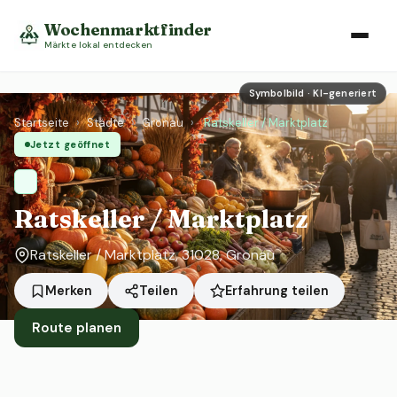
Wochenmarktfinder
Märkte lokal entdecken
Symbolbild · KI-generiert
Startseite
›
Städte
›
Gronau
›
Ratskeller / Marktplatz
Jetzt geöffnet
Ratskeller / Marktplatz
Ratskeller / Marktplatz, 31028, Gronau
Erfahrung teilen
Merken
Teilen
Route planen