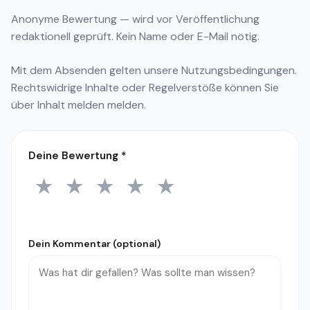
Anonyme Bewertung — wird vor Veröffentlichung
redaktionell geprüft. Kein Name oder E-Mail nötig.
Mit dem Absenden gelten unsere
Nutzungsbedingungen
.
Rechtswidrige Inhalte oder Regelverstöße können Sie
über
Inhalt melden
melden.
Deine Bewertung
*
★
★
★
★
★
1 Stern
2 Sterne
3 Sterne
4 Sterne
5 Sterne
Dein Kommentar (optional)