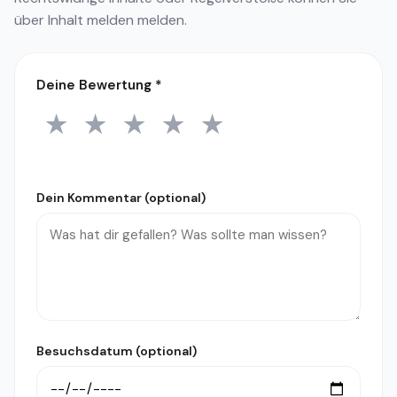
über
Inhalt melden
melden.
Deine Bewertung
*
★
★
★
★
★
1 Stern
2 Sterne
3 Sterne
4 Sterne
5 Sterne
Dein Kommentar (optional)
Besuchsdatum (optional)