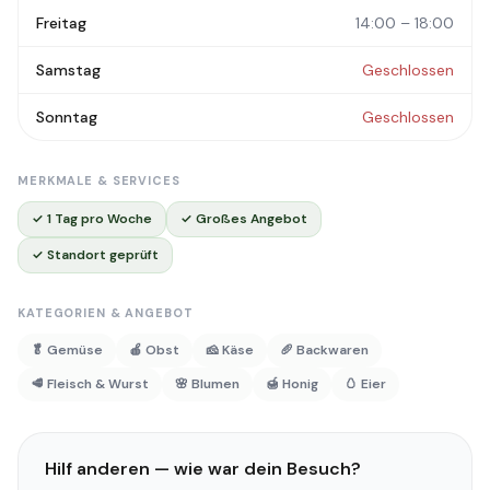
Freitag
14:00 – 18:00
Samstag
Geschlossen
Sonntag
Geschlossen
MERKMALE & SERVICES
✓ 1 Tag pro Woche
✓ Großes Angebot
✓ Standort geprüft
KATEGORIEN & ANGEBOT
🥬 Gemüse
🍎 Obst
🧀 Käse
🥖 Backwaren
🥩 Fleisch & Wurst
🌸 Blumen
🍯 Honig
🥚 Eier
Hilf anderen — wie war dein Besuch?