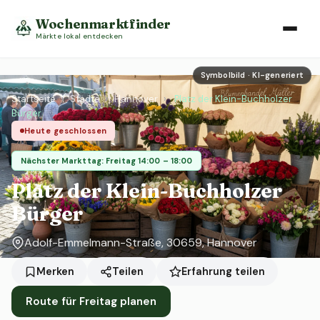
Wochenmarktfinder
Märkte lokal entdecken
Symbolbild · KI-generiert
Startseite
›
Städte
›
Hannover
›
Platz der Klein-Buchholzer
Bürger
Heute geschlossen
Nächster Markttag: Freitag 14:00 – 18:00
Platz der Klein-Buchholzer
Bürger
Adolf-Emmelmann-Straße, 30659, Hannover
Erfahrung teilen
Merken
Teilen
Route für Freitag planen