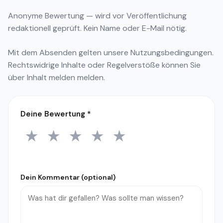
Anonyme Bewertung — wird vor Veröffentlichung
redaktionell geprüft. Kein Name oder E-Mail nötig.
Mit dem Absenden gelten unsere
Nutzungsbedingungen
.
Rechtswidrige Inhalte oder Regelverstöße können Sie
über
Inhalt melden
melden.
Deine Bewertung
*
★
★
★
★
★
1 Stern
2 Sterne
3 Sterne
4 Sterne
5 Sterne
Dein Kommentar (optional)