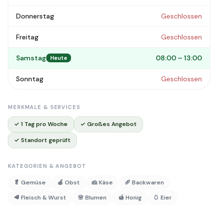
Donnerstag
Geschlossen
Freitag
Geschlossen
Samstag
08:00 – 13:00
Heute
Sonntag
Geschlossen
MERKMALE & SERVICES
✓ 1 Tag pro Woche
✓ Großes Angebot
✓ Standort geprüft
KATEGORIEN & ANGEBOT
🥬 Gemüse
🍎 Obst
🧀 Käse
🥖 Backwaren
🥩 Fleisch & Wurst
🌸 Blumen
🍯 Honig
🥚 Eier