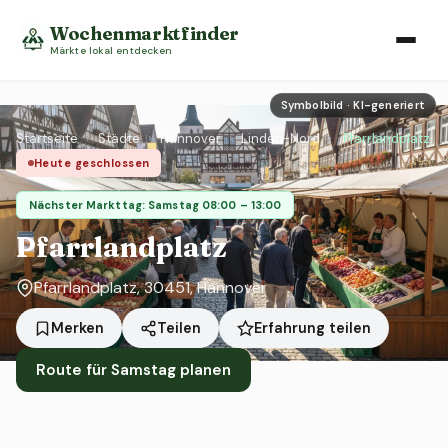
Wochenmarktfinder
Märkte lokal entdecken
Symbolbild · KI-generiert
Startseite
›
Städte
›
Hannover
›
Linden-Nord
›
Pfarrlandplatz
Heute geschlossen
Nächster Markttag: Samstag 08:00 – 13:00
Pfarrlandplatz
Pfarrlandplatz, 30451, Hannover
Erfahrung teilen
Merken
Teilen
Route für Samstag planen