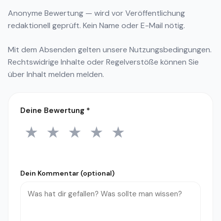
Anonyme Bewertung — wird vor Veröffentlichung
redaktionell geprüft. Kein Name oder E-Mail nötig.
Mit dem Absenden gelten unsere
Nutzungsbedingungen
.
Rechtswidrige Inhalte oder Regelverstöße können Sie
über
Inhalt melden
melden.
Deine Bewertung
*
★
★
★
★
★
1 Stern
2 Sterne
3 Sterne
4 Sterne
5 Sterne
Dein Kommentar (optional)