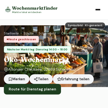
Wochenmarktfinder
Märkte lokal entdecken
Symbolbild · KI-generiert
Startseite
›
Städte
›
Schenefeld
›
Öko-Wochenmarkt
Heute geschlossen
Nächster Markttag: Dienstag 14:00 – 18:00
Öko-Wochenmarkt
Altonaer Chaussee, 22869 Schenefeld
Erfahrung teilen
Merken
Teilen
Route für Dienstag planen