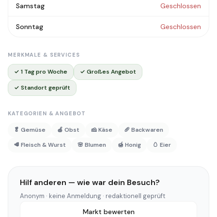
Samstag
Geschlossen
Sonntag
Geschlossen
MERKMALE & SERVICES
✓ 1 Tag pro Woche
✓ Großes Angebot
✓ Standort geprüft
KATEGORIEN & ANGEBOT
🥬 Gemüse
🍎 Obst
🧀 Käse
🥖 Backwaren
🥩 Fleisch & Wurst
🌸 Blumen
🍯 Honig
🥚 Eier
Hilf anderen — wie war dein Besuch?
Anonym · keine Anmeldung · redaktionell geprüft
Markt bewerten