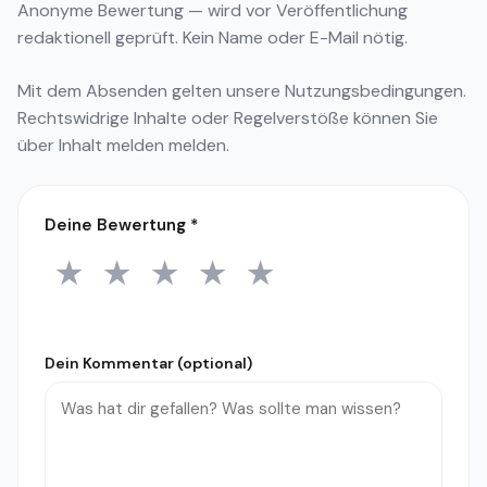
Anonyme Bewertung — wird vor Veröffentlichung
redaktionell geprüft. Kein Name oder E-Mail nötig.
Mit dem Absenden gelten unsere
Nutzungsbedingungen
.
Rechtswidrige Inhalte oder Regelverstöße können Sie
über
Inhalt melden
melden.
Deine Bewertung
*
★
★
★
★
★
1 Stern
2 Sterne
3 Sterne
4 Sterne
5 Sterne
Dein Kommentar (optional)