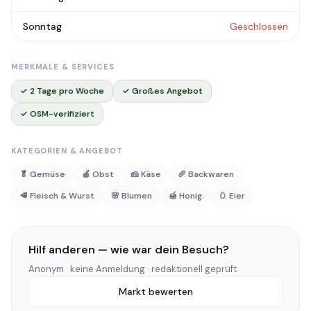
Sonntag
Geschlossen
MERKMALE & SERVICES
✓ 2 Tage pro Woche
✓ Großes Angebot
✓ OSM-verifiziert
KATEGORIEN & ANGEBOT
🥬 Gemüse
🍎 Obst
🧀 Käse
🥖 Backwaren
🥩 Fleisch & Wurst
🌸 Blumen
🍯 Honig
🥚 Eier
Hilf anderen — wie war dein Besuch?
Anonym · keine Anmeldung · redaktionell geprüft
Markt bewerten