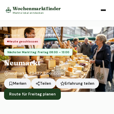
Wochenmarktfinder
Märkte lokal entdecken
Startseite
›
Städte
›
Ibbenbüren
›
Neumarkt
Heute geschlossen
Nächster Markttag: Freitag 08:00 – 13:00
Neumarkt
Neumarkt, 49477, Ibbenbüren
Erfahrung teilen
Merken
Teilen
Route für Freitag planen