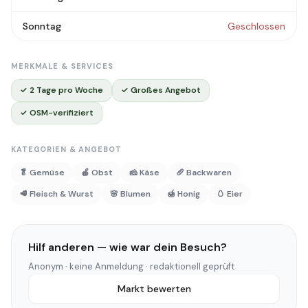
Sonntag
Geschlossen
MERKMALE & SERVICES
✓ 2 Tage pro Woche
✓ Großes Angebot
✓ OSM-verifiziert
KATEGORIEN & ANGEBOT
🥬 Gemüse
🍎 Obst
🧀 Käse
🥖 Backwaren
🥩 Fleisch & Wurst
🌸 Blumen
🍯 Honig
🥚 Eier
Hilf anderen — wie war dein Besuch?
Anonym · keine Anmeldung · redaktionell geprüft
Markt bewerten