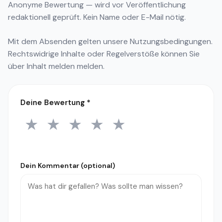
Anonyme Bewertung — wird vor Veröffentlichung
redaktionell geprüft. Kein Name oder E-Mail nötig.
Mit dem Absenden gelten unsere
Nutzungsbedingungen
.
Rechtswidrige Inhalte oder Regelverstöße können Sie
über
Inhalt melden
melden.
Deine Bewertung
*
★
★
★
★
★
1 Stern
2 Sterne
3 Sterne
4 Sterne
5 Sterne
Dein Kommentar (optional)