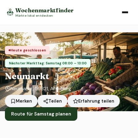
Wochenmarktfinder
Märkte lokal entdecken
Startseite
›
Städte
›
Arnsberg
›
Neumarkt
Heute geschlossen
Nächster Markttag: Samstag 08:00 – 13:00
Neumarkt
Neumarkt, 59821, Arnsberg
Erfahrung teilen
Merken
Teilen
Route für Samstag planen