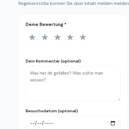
Regelverstöße können Sie über
Inhalt melden
melden
Deine Bewertung
*
★
★
★
★
★
1 Stern
2 Sterne
3 Sterne
4 Sterne
5 Sterne
Dein Kommentar (optional)
Besuchsdatum (optional)