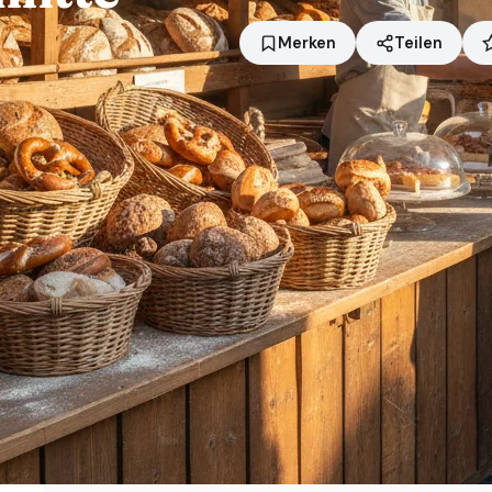
Merken
Teilen
Standort
Bottrop
Händler