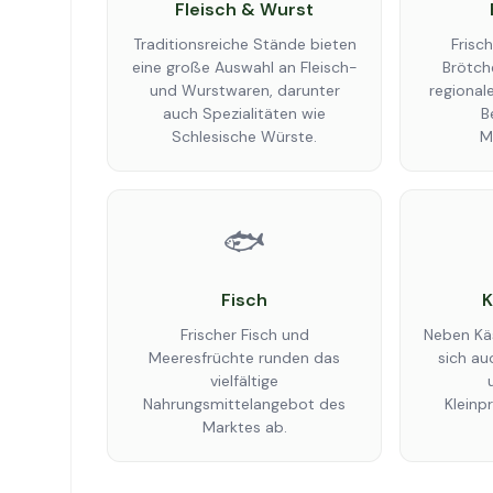
Fleisch & Wurst
Traditionsreiche Stände bieten
Frisc
eine große Auswahl an Fleisch-
Brötch
und Wurstwaren, darunter
regional
auch Spezialitäten wie
B
Schlesische Würste.
M
🐟
Fisch
K
Frischer Fisch und
Neben Käs
Meeresfrüchte runden das
sich au
vielfältige
Nahrungsmittelangebot des
Kleinp
Marktes ab.