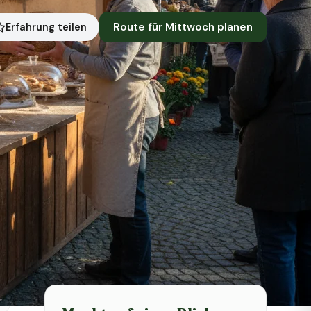
Route für Mittwoch planen
Erfahrung teilen
Symbolbild · KI-generiert
Status heute
Heute geschlossen