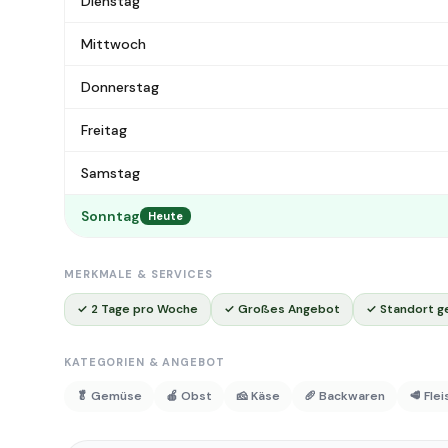
Dienstag
Mittwoch
Donnerstag
Freitag
Samstag
Sonntag
Heute
MERKMALE & SERVICES
✓ 2 Tage pro Woche
✓ Großes Angebot
✓ Standort g
KATEGORIEN & ANGEBOT
🥬 Gemüse
🍎 Obst
🧀 Käse
🥖 Backwaren
🥩 Fle