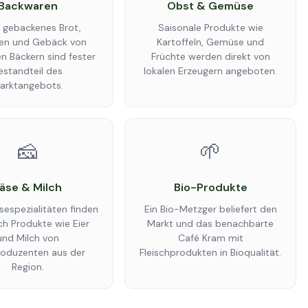
Backwaren
Obst & Gemüse
h gebackenes Brot,
Saisonale Produkte wie
en und Gebäck von
Kartoffeln, Gemüse und
en Bäckern sind fester
Früchte werden direkt von
estandteil des
lokalen Erzeugern angeboten.
arktangebots.
🧀
🌱
äse & Milch
Bio-Produkte
espezialitäten finden
Ein Bio-Metzger beliefert den
ch Produkte wie Eier
Markt und das benachbarte
und Milch von
Café Kram mit
roduzenten aus der
Fleischprodukten in Bioqualität.
Region.