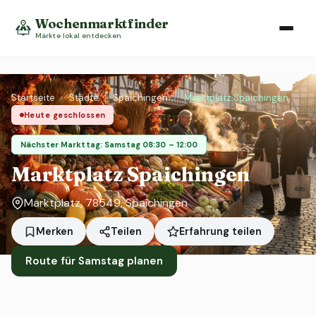
Wochenmarktfinder
Märkte lokal entdecken
Startseite
›
Städte
›
Spaichingen
›
Marktplatz Spaichingen
Heute geschlossen
Nächster Markttag: Samstag 08:30 – 12:00
Marktplatz Spaichingen
Marktplatz, 78549, Spaichingen
Erfahrung teilen
Merken
Teilen
Route für Samstag planen