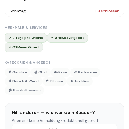
Sonntag
Geschlossen
MERKMALE & SERVICES
✓ 2 Tage pro Woche
✓ Großes Angebot
✓ OSM-verifiziert
KATEGORIEN & ANGEBOT
🥬 Gemüse
🍎 Obst
🧀 Käse
🥖 Backwaren
🥩 Fleisch & Wurst
🌸 Blumen
🧵 Textilien
🏠 Haushaltswaren
Hilf anderen — wie war dein Besuch?
Anonym · keine Anmeldung · redaktionell geprüft