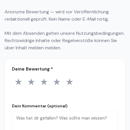
Anonyme Bewertung — wird vor Veröffentlichung
redaktionell geprüft. Kein Name oder E-Mail nötig.
Mit dem Absenden gelten unsere
Nutzungsbedingungen
.
Rechtswidrige Inhalte oder Regelverstöße können Sie
über
Inhalt melden
melden.
Deine Bewertung
*
★
★
★
★
★
1 Stern
2 Sterne
3 Sterne
4 Sterne
5 Sterne
Dein Kommentar (optional)