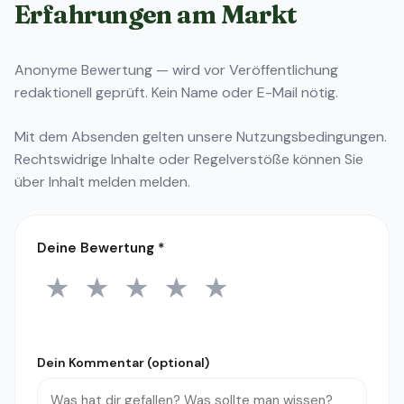
Erfahrungen am Markt
Anonyme Bewertung — wird vor Veröffentlichung
redaktionell geprüft. Kein Name oder E-Mail nötig.
Mit dem Absenden gelten unsere
Nutzungsbedingungen
.
Rechtswidrige Inhalte oder Regelverstöße können Sie
über
Inhalt melden
melden.
Deine Bewertung
*
★
★
★
★
★
1 Stern
2 Sterne
3 Sterne
4 Sterne
5 Sterne
Dein Kommentar (optional)