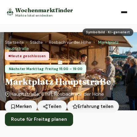
Wochenmarktfinder
Märkte lokal entdecken
Symbolbild · KI-generiert
Startseite
›
Städte
›
Rosbach vor der Höhe
›
Marktplatz
Hauptstraße
Heute geschlossen
Nächster Markttag: Freitag 15:00 – 19:00
Marktplatz Hauptstraße
Hauptstraße, 61191, Rosbach vor der Höhe
Erfahrung teilen
Merken
Teilen
Route für Freitag planen