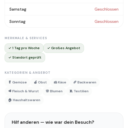
Samstag
Geschlossen
Sonntag
Geschlossen
MERKMALE & SERVICES
✓ 1 Tag pro Woche
✓ Großes Angebot
✓ Standort geprüft
KATEGORIEN & ANGEBOT
🥬 Gemüse
🍎 Obst
🧀 Käse
🥖 Backwaren
🥩 Fleisch & Wurst
🌸 Blumen
🧵 Textilien
🏠 Haushaltswaren
Hilf anderen — wie war dein Besuch?