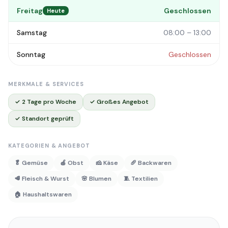
Freitag
Geschlossen
Heute
Samstag
08:00 – 13:00
Sonntag
Geschlossen
MERKMALE & SERVICES
✓ 2 Tage pro Woche
✓ Großes Angebot
✓ Standort geprüft
KATEGORIEN & ANGEBOT
🥬 Gemüse
🍎 Obst
🧀 Käse
🥖 Backwaren
🥩 Fleisch & Wurst
🌸 Blumen
🧵 Textilien
🏠 Haushaltswaren