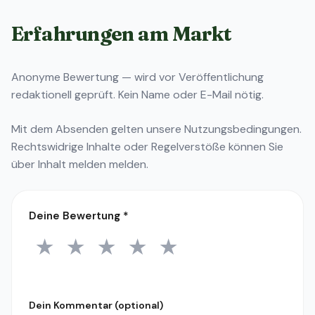
Erfahrungen am Markt
Anonyme Bewertung — wird vor Veröffentlichung
redaktionell geprüft. Kein Name oder E-Mail nötig.
Mit dem Absenden gelten unsere
Nutzungsbedingungen
.
Rechtswidrige Inhalte oder Regelverstöße können Sie
über
Inhalt melden
melden.
Deine Bewertung
*
★
★
★
★
★
1 Stern
2 Sterne
3 Sterne
4 Sterne
5 Sterne
Dein Kommentar (optional)