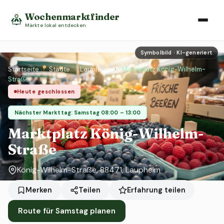
Wochenmarktfinder
Märkte lokal entdecken
Symbolbild · KI-generiert
Startseite
›
Städte
›
Laupheim
›
Marktplatz König-Wilhelm-
Straße
Heute geschlossen
Nächster Markttag: Samstag 08:00 – 13:00
Marktplatz König-Wilhelm-
Straße
König-Wilhelm-Straße, 88471, Laupheim
Erfahrung teilen
Merken
Teilen
Route für Samstag planen