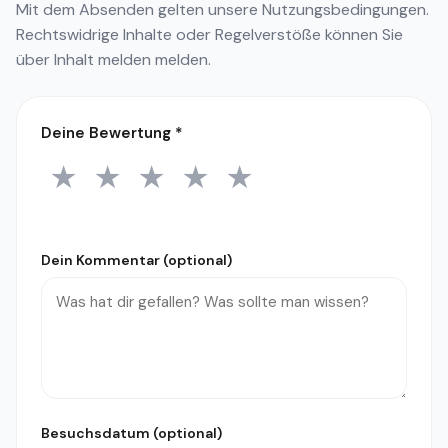
Mit dem Absenden gelten unsere
Nutzungsbedingungen
.
Rechtswidrige Inhalte oder Regelverstöße können Sie
über
Inhalt melden
melden.
Deine Bewertung
*
★
★
★
★
★
1 Stern
2 Sterne
3 Sterne
4 Sterne
5 Sterne
Dein Kommentar (optional)
Besuchsdatum (optional)