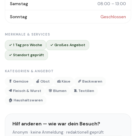
Samstag
08:00 – 13:00
Sonntag
Geschlossen
MERKMALE & SERVICES
✓ 1 Tag pro Woche
✓ Großes Angebot
✓ Standort geprüft
KATEGORIEN & ANGEBOT
🥬 Gemüse
🍎 Obst
🧀 Käse
🥖 Backwaren
🥩 Fleisch & Wurst
🌸 Blumen
🧵 Textilien
🏠 Haushaltswaren
Hilf anderen — wie war dein Besuch?
Anonym · keine Anmeldung · redaktionell geprüft