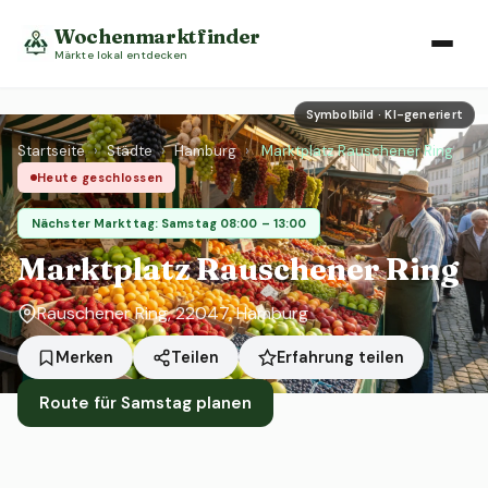
Wochenmarktfinder
Märkte lokal entdecken
Symbolbild · KI-generiert
Startseite
›
Städte
›
Hamburg
›
Marktplatz Rauschener Ring
Heute geschlossen
Nächster Markttag: Samstag 08:00 – 13:00
Marktplatz Rauschener Ring
Rauschener Ring, 22047, Hamburg
Erfahrung teilen
Merken
Teilen
Route für Samstag planen