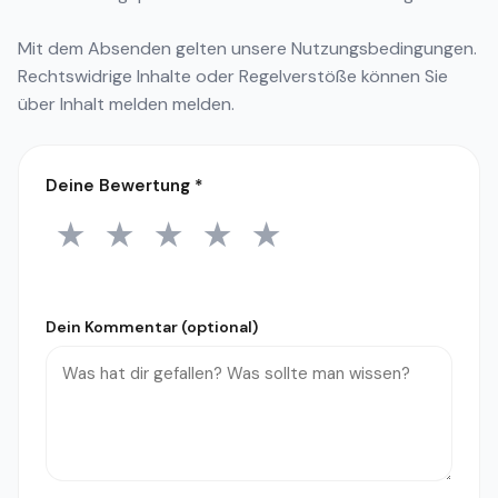
Mit dem Absenden gelten unsere
Nutzungsbedingungen
.
Rechtswidrige Inhalte oder Regelverstöße können Sie
über
Inhalt melden
melden.
Deine Bewertung
*
★
★
★
★
★
1 Stern
2 Sterne
3 Sterne
4 Sterne
5 Sterne
Dein Kommentar (optional)