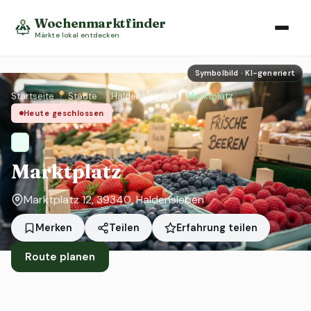
Wochenmarktfinder
Märkte lokal entdecken
Symbolbild · KI-generiert
Startseite
›
Städte
›
Haldensleben
›
Marktplatz
Heute geschlossen
Marktplatz
Marktplatz 12, 39340, Haldensleben
Erfahrung teilen
Merken
Teilen
Route planen