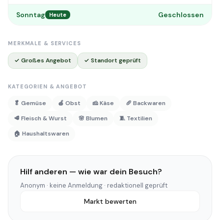
Sonntag
Geschlossen
Heute
MERKMALE & SERVICES
✓ Großes Angebot
✓ Standort geprüft
KATEGORIEN & ANGEBOT
🥬 Gemüse
🍎 Obst
🧀 Käse
🥖 Backwaren
🥩 Fleisch & Wurst
🌸 Blumen
🧵 Textilien
🏠 Haushaltswaren
Hilf anderen — wie war dein Besuch?
Anonym · keine Anmeldung · redaktionell geprüft
Markt bewerten