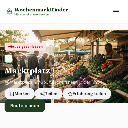
Wochenmarktfinder
Märkte lokal entdecken
Startseite
›
Städte
›
Bischofsheim in der Rhön
›
Marktplatz
Heute geschlossen
Marktplatz
Marktplatz, 97653, Bischofsheim in der Rhön
Erfahrung teilen
Merken
Teilen
Route planen