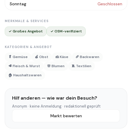
Sonntag
Geschlossen
MERKMALE & SERVICES
✓ Großes Angebot
✓ OSM-verifiziert
KATEGORIEN & ANGEBOT
🥬 Gemüse
🍎 Obst
🧀 Käse
🥖 Backwaren
🥩 Fleisch & Wurst
🌸 Blumen
🧵 Textilien
🏠 Haushaltswaren
Hilf anderen — wie war dein Besuch?
Anonym · keine Anmeldung · redaktionell geprüft
Markt bewerten