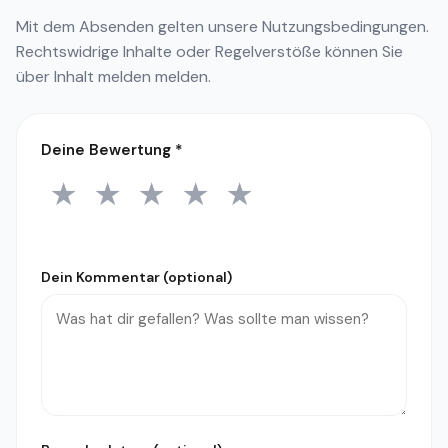
Mit dem Absenden gelten unsere
Nutzungsbedingungen
.
Rechtswidrige Inhalte oder Regelverstöße können Sie
über
Inhalt melden
melden.
Deine Bewertung
*
★
★
★
★
★
1 Stern
2 Sterne
3 Sterne
4 Sterne
5 Sterne
Dein Kommentar (optional)