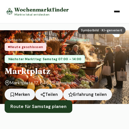
Wochenmarktfinder
Märkte lokal entdecken
Symbolbild · KI-generiert
Startseite
›
Städte
›
Bensheim
›
Marktplatz
Heute geschlossen
Nächster Markttag: Samstag 07:00 – 14:00
Marktplatz
Marktplatz 17, 64625, Bensheim
Erfahrung teilen
Merken
Teilen
Route für Samstag planen