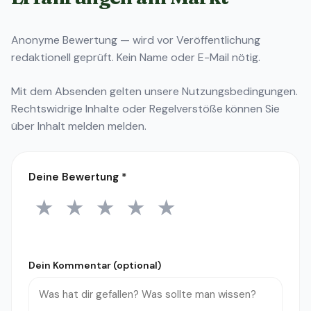
Anonyme Bewertung — wird vor Veröffentlichung
redaktionell geprüft. Kein Name oder E-Mail nötig.
Mit dem Absenden gelten unsere
Nutzungsbedingungen
.
Rechtswidrige Inhalte oder Regelverstöße können Sie
über
Inhalt melden
melden.
Deine Bewertung
*
★
★
★
★
★
1 Stern
2 Sterne
3 Sterne
4 Sterne
5 Sterne
Dein Kommentar (optional)