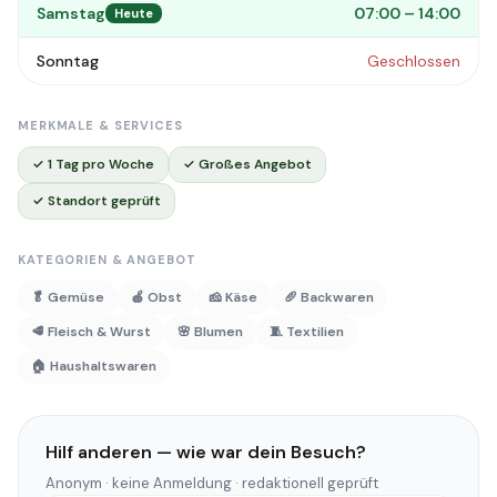
Samstag
07:00 – 14:00
Heute
Sonntag
Geschlossen
MERKMALE & SERVICES
✓ 1 Tag pro Woche
✓ Großes Angebot
✓ Standort geprüft
KATEGORIEN & ANGEBOT
🥬 Gemüse
🍎 Obst
🧀 Käse
🥖 Backwaren
🥩 Fleisch & Wurst
🌸 Blumen
🧵 Textilien
🏠 Haushaltswaren
Hilf anderen — wie war dein Besuch?
Anonym · keine Anmeldung · redaktionell geprüft