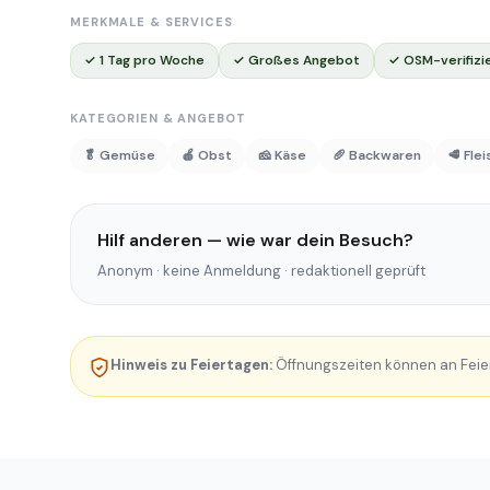
MERKMALE & SERVICES
✓ 1 Tag pro Woche
✓ Großes Angebot
✓ OSM-verifizi
KATEGORIEN & ANGEBOT
🥬 Gemüse
🍎 Obst
🧀 Käse
🥖 Backwaren
🥩 Fle
Hilf anderen — wie war dein Besuch?
Anonym · keine Anmeldung · redaktionell geprüft
Hinweis zu Feiertagen:
Öffnungszeiten können an Feie