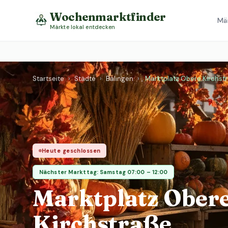
Wochenmarktfinder
Mä
Märkte lokal entdecken
Startseite
›
Städte
›
Balingen
›
Marktplatz Obere Kirchst
Heute geschlossen
Nächster Markttag: Samstag 07:00 – 12:00
Marktplatz Ober
Kirchstraße