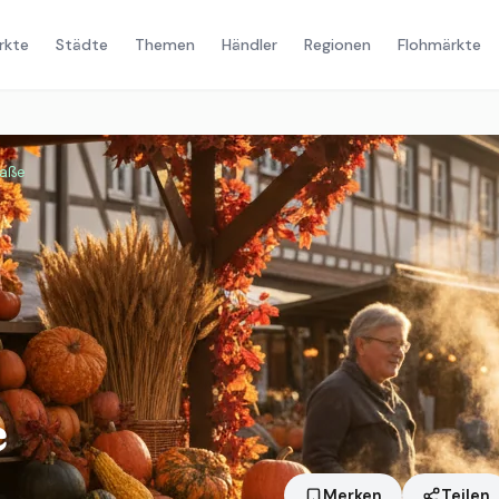
rkte
Städte
Themen
Händler
Regionen
Flohmärkte
raße
e
Merken
Teilen