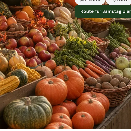
Route für Samstag pla
Standort
Balingen
Händler