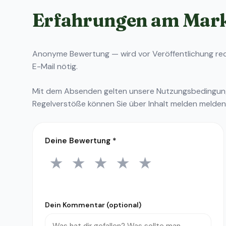
Erfahrungen am Mar
Anonyme Bewertung — wird vor Veröffentlichung reda
E-Mail nötig.
Mit dem Absenden gelten unsere
Nutzungsbedingu
Regelverstöße können Sie über
Inhalt melden
melden
Deine Bewertung
*
★
★
★
★
★
1 Stern
2 Sterne
3 Sterne
4 Sterne
5 Sterne
Dein Kommentar (optional)