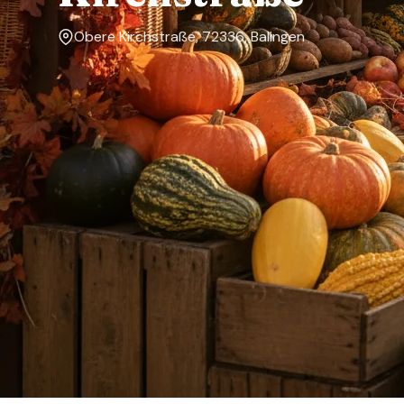
Obere Kirchstraße, 72336, Balingen
Markttage
Samstag
Über den Markt