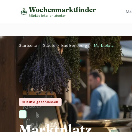
Wochenmarktfinder
Mä
Märkte lokal entdecken
Startseite
›
Städte
›
Bad Berleburg
›
Marktplatz
Heute geschlossen
Marktplatz