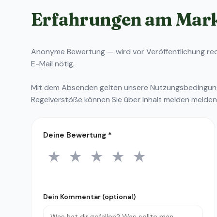
Erfahrungen am Mar
Anonyme Bewertung — wird vor Veröffentlichung reda
E-Mail nötig.
Mit dem Absenden gelten unsere
Nutzungsbedingu
Regelverstöße können Sie über
Inhalt melden
melden
Deine Bewertung
*
★
★
★
★
★
1 Stern
2 Sterne
3 Sterne
4 Sterne
5 Sterne
Dein Kommentar (optional)