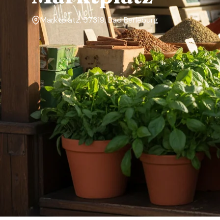
Marktplatz, 57319, Bad Berleburg
Markttage
—
Über den Markt