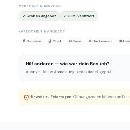
MERKMALE & SERVICES
✓ Großes Angebot
✓ OSM-verifiziert
KATEGORIEN & ANGEBOT
🥬 Gemüse
🍎 Obst
🧀 Käse
🥖 Backwaren
🥩 Fle
Hilf anderen — wie war dein Besuch?
Anonym · keine Anmeldung · redaktionell geprüft
Hinweis zu Feiertagen:
Öffnungszeiten können an Feie