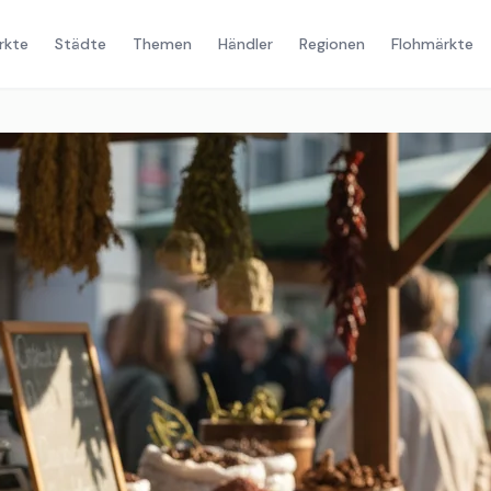
rkte
Städte
Themen
Händler
Regionen
Flohmärkte