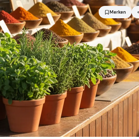
Merken
Standort
Bad Berleburg
Händler