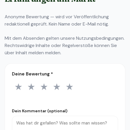
Anonyme Bewertung — wird vor Veröffentlichung
redaktionell geprüft. Kein Name oder E-Mail nötig.
Mit dem Absenden gelten unsere
Nutzungsbedingungen
.
Rechtswidrige Inhalte oder Regelverstöße können Sie
über
Inhalt melden
melden.
Deine Bewertung
*
★
★
★
★
★
1 Stern
2 Sterne
3 Sterne
4 Sterne
5 Sterne
Dein Kommentar (optional)