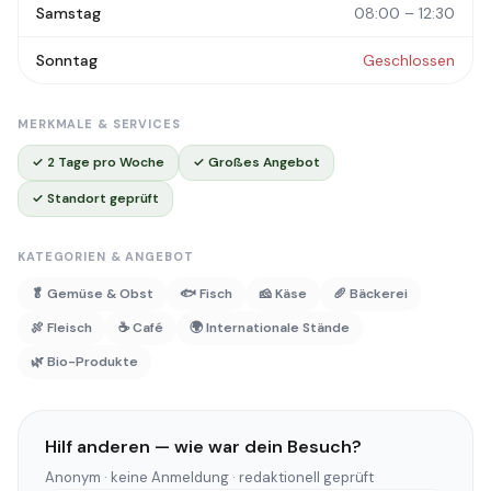
Samstag
08:00 – 12:30
Sonntag
Geschlossen
MERKMALE & SERVICES
✓ 2 Tage pro Woche
✓ Großes Angebot
✓ Standort geprüft
KATEGORIEN & ANGEBOT
🥬 Gemüse & Obst
🐟 Fisch
🧀 Käse
🥖 Bäckerei
🍖 Fleisch
☕ Café
🌍 Internationale Stände
🌿 Bio-Produkte
Hilf anderen — wie war dein Besuch?
Anonym · keine Anmeldung · redaktionell geprüft