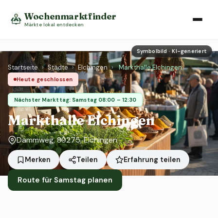
Wochenmarktfinder
Märkte lokal entdecken
Symbolbild · KI-generiert
Startseite
›
Städte
›
Elchingen
›
Markthalle Elchingen
Heute geschlossen
Nächster Markttag: Samstag 08:00 – 12:30
Markthalle Elchingen
Dammweg, 89275, Elchingen
Erfahrung teilen
Merken
Teilen
Route für Samstag planen