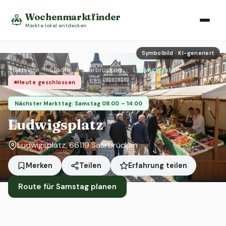
Wochenmarktfinder
Märkte lokal entdecken
Symbolbild · KI-generiert
Startseite
›
Städte
›
Saarbrücken
›
Ludwigsplatz
Heute geschlossen
Nächster Markttag: Samstag 08:00 – 14:00
Ludwigsplatz
Ludwigsplatz, 66119 Saarbrücken
Erfahrung teilen
Merken
Teilen
Route für Samstag planen