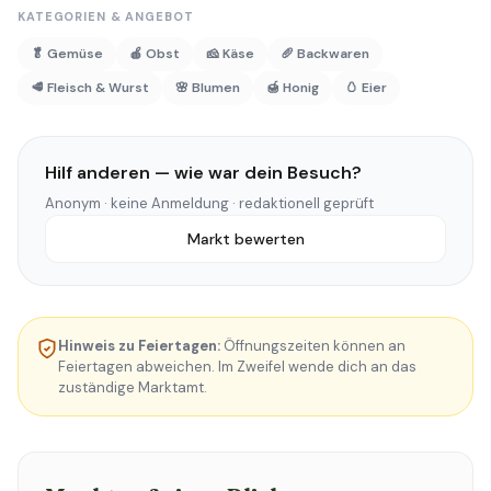
KATEGORIEN & ANGEBOT
🥬 Gemüse
🍎 Obst
🧀 Käse
🥖 Backwaren
🥩 Fleisch & Wurst
🌸 Blumen
🍯 Honig
🥚 Eier
Hilf anderen — wie war dein Besuch?
Anonym · keine Anmeldung · redaktionell geprüft
Markt bewerten
Hinweis zu Feiertagen:
Öffnungszeiten können an
Feiertagen abweichen. Im Zweifel wende dich an das
zuständige Marktamt.