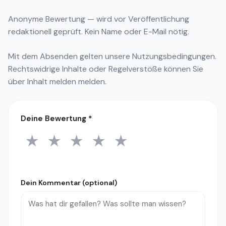
Anonyme Bewertung — wird vor Veröffentlichung
redaktionell geprüft. Kein Name oder E-Mail nötig.
Mit dem Absenden gelten unsere
Nutzungsbedingungen
.
Rechtswidrige Inhalte oder Regelverstöße können Sie
über
Inhalt melden
melden.
Deine Bewertung
*
★
★
★
★
★
1 Stern
2 Sterne
3 Sterne
4 Sterne
5 Sterne
Dein Kommentar (optional)