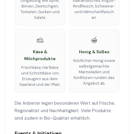
Umgebung wie Äpfel,
saarländisches Angus-
Birnen, Zwetschgen,
Rindfleisch, Schweine-
Tomaten, Gurken und
und Hähnchenfleisch
Salate.
an.
🧀
🍯
Käse &
Honig & Süßes
Milchprodukte
Köstlicher Honig sowie
selbstgemachte
Frischkäse, Hartkäse
Marmeladen und
und Schnittkäse von
Konfitüren runden das
Erzeugern aus dem
Angebot ab.
Saarland und der Pfalz.
Die Anbieter legen besonderen Wert auf Frische,
Regionalität und Nachhaltigkeit. Viele Produkte
sind zudem in Bio-Qualität erhältlich.
Events & Initiativen