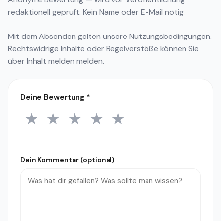
redaktionell geprüft. Kein Name oder E-Mail nötig.
Mit dem Absenden gelten unsere
Nutzungsbedingungen
.
Rechtswidrige Inhalte oder Regelverstöße können Sie
über
Inhalt melden
melden.
Deine Bewertung
*
★
★
★
★
★
1 Stern
2 Sterne
3 Sterne
4 Sterne
5 Sterne
Dein Kommentar (optional)