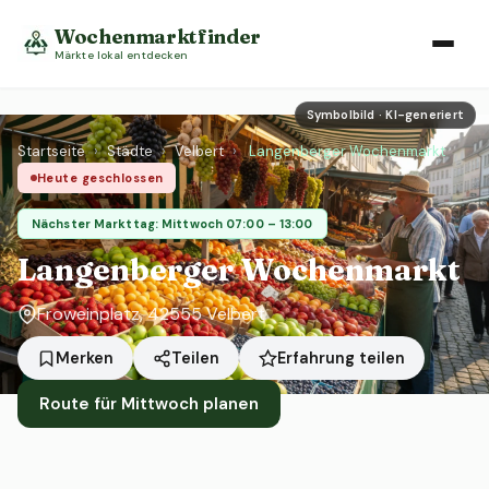
Wochenmarktfinder
Märkte lokal entdecken
Symbolbild · KI-generiert
Startseite
›
Städte
›
Velbert
›
Langenberger Wochenmarkt
Heute geschlossen
Nächster Markttag: Mittwoch 07:00 – 13:00
Langenberger Wochenmarkt
Froweinplatz, 42555 Velbert
Erfahrung teilen
Merken
Teilen
Route für Mittwoch planen