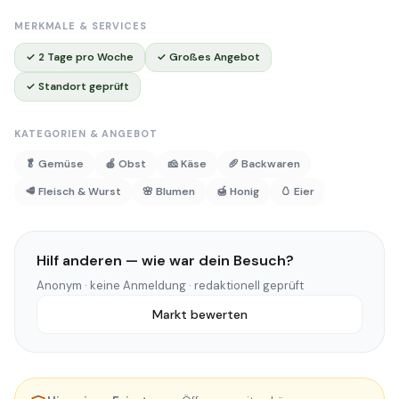
MERKMALE & SERVICES
✓ 2 Tage pro Woche
✓ Großes Angebot
✓ Standort geprüft
KATEGORIEN & ANGEBOT
🥬 Gemüse
🍎 Obst
🧀 Käse
🥖 Backwaren
🥩 Fleisch & Wurst
🌸 Blumen
🍯 Honig
🥚 Eier
Hilf anderen — wie war dein Besuch?
Anonym · keine Anmeldung · redaktionell geprüft
Markt bewerten