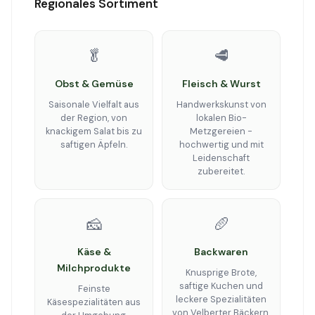
Regionales Sortiment
🥬
🥩
Obst & Gemüse
Fleisch & Wurst
Saisonale Vielfalt aus
Handwerkskunst von
der Region, von
lokalen Bio-
knackigem Salat bis zu
Metzgereien -
saftigen Äpfeln.
hochwertig und mit
Leidenschaft
zubereitet.
🧀
🥖
Käse &
Backwaren
Milchprodukte
Knusprige Brote,
saftige Kuchen und
Feinste
leckere Spezialitäten
Käsespezialitäten aus
von Velberter Bäckern.