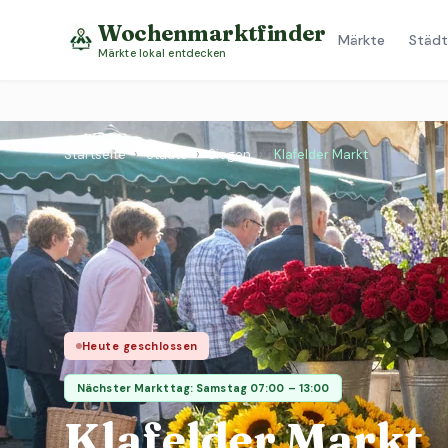
Wochenmarktfinder
Märkte
Städt
Märkte lokal entdecken
Startseite
›
Städte
›
Siegen
›
Klafelder Markt
Heute geschlossen
Nächster Markttag: Samstag 07:00 – 13:00
Klafelder Markt