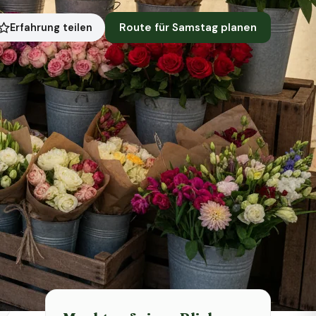
Route für Samstag planen
Erfahrung teilen
Symbolbild · KI-generiert
Status heute
Heute geschlossen