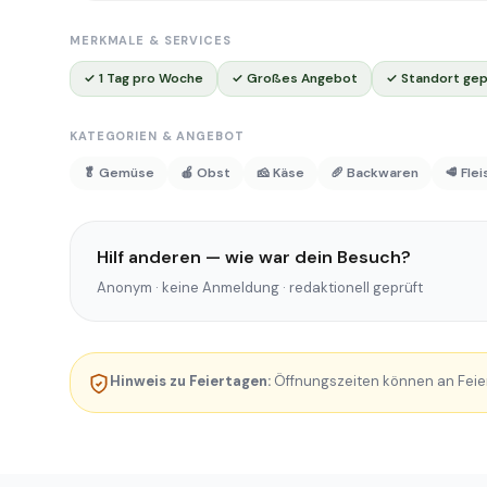
MERKMALE & SERVICES
✓ 1 Tag pro Woche
✓ Großes Angebot
✓ Standort gep
KATEGORIEN & ANGEBOT
🥬 Gemüse
🍎 Obst
🧀 Käse
🥖 Backwaren
🥩 Fle
Hilf anderen — wie war dein Besuch?
Anonym · keine Anmeldung · redaktionell geprüft
Hinweis zu Feiertagen:
Öffnungszeiten können an Feie