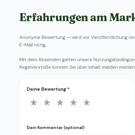
Erfahrungen am Mar
Anonyme Bewertung — wird vor Veröffentlichung reda
E-Mail nötig.
Mit dem Absenden gelten unsere
Nutzungsbedingu
Regelverstöße können Sie über
Inhalt melden
melden
Deine Bewertung
*
★
★
★
★
★
1 Stern
2 Sterne
3 Sterne
4 Sterne
5 Sterne
Dein Kommentar (optional)