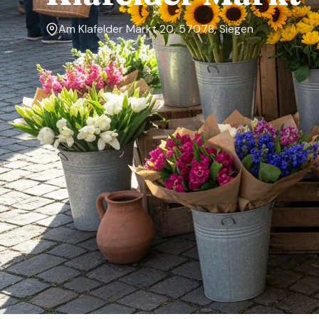
Am Klafelder Markt 20, 57078, Siegen
Markttage
Samstag
Über den Markt