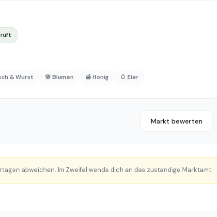
rüft
isch & Wurst
🌸 Blumen
🍯 Honig
🥚 Eier
Markt bewerten
rtagen abweichen. Im Zweifel wende dich an das zuständige Marktamt.