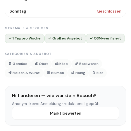
Sonntag
Geschlossen
MERKMALE & SERVICES
✓ 1 Tag pro Woche
✓ Großes Angebot
✓ OSM-verifiziert
KATEGORIEN & ANGEBOT
🥬 Gemüse
🍎 Obst
🧀 Käse
🥖 Backwaren
🥩 Fleisch & Wurst
🌸 Blumen
🍯 Honig
🥚 Eier
Hilf anderen — wie war dein Besuch?
Anonym · keine Anmeldung · redaktionell geprüft
Markt bewerten