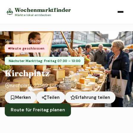
Wochenmarktfinder
Märkte lokal entdecken
Startseite
›
Städte
›
Lübeck
›
Kirchplatz
Heute geschlossen
Nächster Markttag: Freitag 07:30 – 13:00
Kirchplatz
Kirchplatz, 23569, Lübeck
Erfahrung teilen
Merken
Teilen
Route für Freitag planen