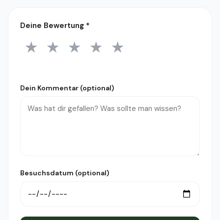
Deine Bewertung
*
★
★
★
★
★
1 Stern
2 Sterne
3 Sterne
4 Sterne
5 Sterne
Dein Kommentar (optional)
Besuchsdatum (optional)