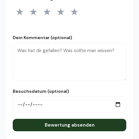
★
★
★
★
★
1 Stern
2 Sterne
3 Sterne
4 Sterne
5 Sterne
Dein Kommentar (optional)
Besuchsdatum (optional)
Bewertung absenden