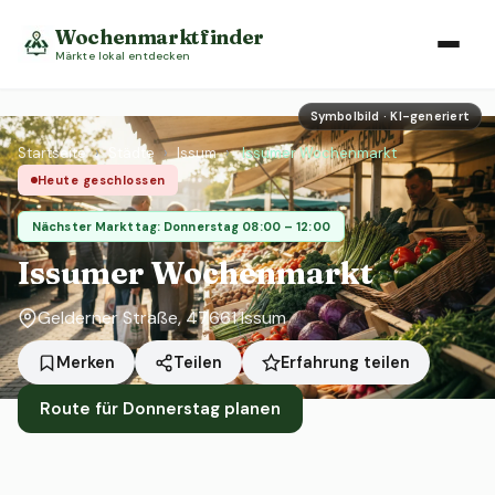
Wochenmarktfinder
Märkte lokal entdecken
Symbolbild · KI-generiert
Startseite
›
Städte
›
Issum
›
Issumer Wochenmarkt
Heute geschlossen
Nächster Markttag: Donnerstag 08:00 – 12:00
Issumer Wochenmarkt
Gelderner Straße, 47661 Issum
Erfahrung teilen
Merken
Teilen
Route für Donnerstag planen