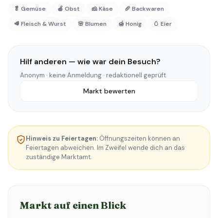
🥬 Gemüse
🍎 Obst
🧀 Käse
🥖 Backwaren
🥩 Fleisch & Wurst
🌸 Blumen
🍯 Honig
🥚 Eier
Hilf anderen — wie war dein Besuch?
Anonym · keine Anmeldung · redaktionell geprüft
Markt bewerten
Hinweis zu Feiertagen:
Öffnungszeiten können an
Feiertagen abweichen. Im Zweifel wende dich an das
zuständige Marktamt.
Markt auf einen Blick