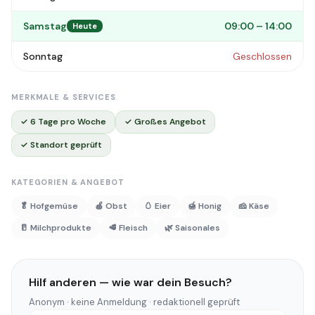
Samstag
09:00 – 14:00
Heute
Sonntag
Geschlossen
MERKMALE & SERVICES
✓ 6 Tage pro Woche
✓ Großes Angebot
✓ Standort geprüft
KATEGORIEN & ANGEBOT
🥬 Hofgemüse
🍎 Obst
🥚 Eier
🍯 Honig
🧀 Käse
🥛 Milchprodukte
🥩 Fleisch
🌿 Saisonales
Hilf anderen — wie war dein Besuch?
Anonym · keine Anmeldung · redaktionell geprüft