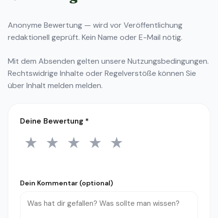
Anonyme Bewertung — wird vor Veröffentlichung
redaktionell geprüft. Kein Name oder E-Mail nötig.
Mit dem Absenden gelten unsere
Nutzungsbedingungen
.
Rechtswidrige Inhalte oder Regelverstöße können Sie
über
Inhalt melden
melden.
Deine Bewertung
*
★
★
★
★
★
1 Stern
2 Sterne
3 Sterne
4 Sterne
5 Sterne
Dein Kommentar (optional)