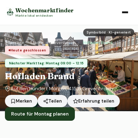
Wochenmarktfinder
Märkte lokal entdecken
Symbolbild · KI-generiert
Startseite
›
Städte
›
Grevenbroich
›
Hofladen Brand
Heute geschlossen
Nächster Markttag: Montag 09:00 – 12:15
Hofladen Brand
Auf den Hundert Morgen, 41516 Grevenbroich
Erfahrung teilen
Merken
Teilen
Route für Montag planen