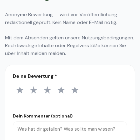
Anonyme Bewertung — wird vor Veröffentlichung
redaktionell geprüft. Kein Name oder E-Mail nötig.
Mit dem Absenden gelten unsere
Nutzungsbedingungen
.
Rechtswidrige Inhalte oder Regelverstöße können Sie
über
Inhalt melden
melden.
Deine Bewertung
*
★
★
★
★
★
1 Stern
2 Sterne
3 Sterne
4 Sterne
5 Sterne
Dein Kommentar (optional)