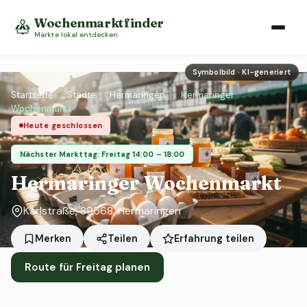
Wochenmarktfinder
Märkte lokal entdecken
Symbolbild · KI-generiert
Startseite
›
Städte
›
Hermaringen
›
Hermaringer
Wochenmarkt
Heute geschlossen
Nächster Markttag: Freitag 14:00 – 18:00
Hermaringer Wochenmarkt
Karlstraße, 89568, Hermaringen
Erfahrung teilen
Merken
Teilen
Route für Freitag planen