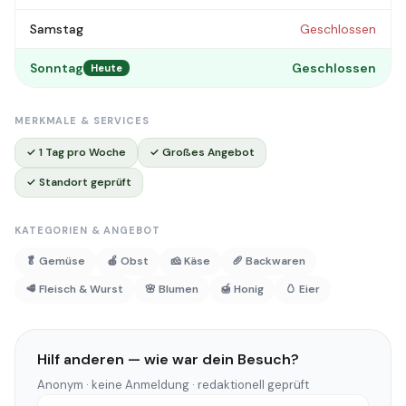
Samstag
Geschlossen
Sonntag
Geschlossen
Heute
MERKMALE & SERVICES
✓ 1 Tag pro Woche
✓ Großes Angebot
✓ Standort geprüft
KATEGORIEN & ANGEBOT
🥬 Gemüse
🍎 Obst
🧀 Käse
🥖 Backwaren
🥩 Fleisch & Wurst
🌸 Blumen
🍯 Honig
🥚 Eier
Hilf anderen — wie war dein Besuch?
Anonym · keine Anmeldung · redaktionell geprüft