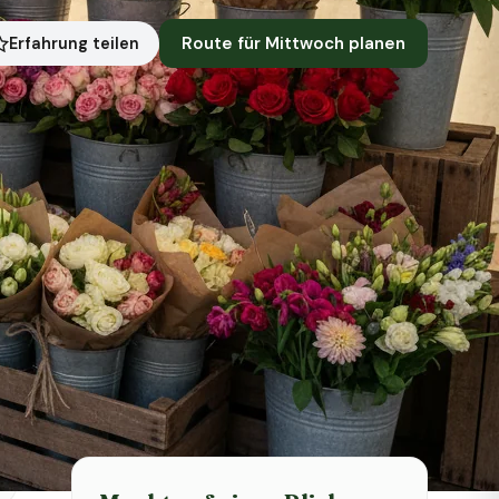
Route für Mittwoch planen
Erfahrung teilen
Symbolbild · KI-generiert
Status heute
Heute geschlossen