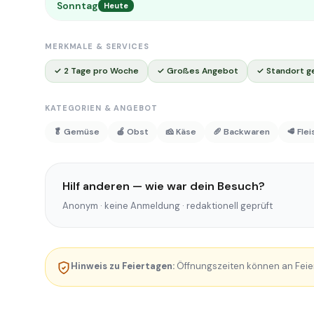
Sonntag
Heute
MERKMALE & SERVICES
✓ 2 Tage pro Woche
✓ Großes Angebot
✓ Standort g
KATEGORIEN & ANGEBOT
🥬 Gemüse
🍎 Obst
🧀 Käse
🥖 Backwaren
🥩 Fle
Hilf anderen — wie war dein Besuch?
Anonym · keine Anmeldung · redaktionell geprüft
Hinweis zu Feiertagen:
Öffnungszeiten können an Feie