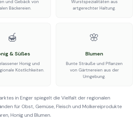
en und Gebäck von
Wurstspezialitäten aus
alen Bäckereien.
artgerechter Haltung.
🍯
🌸
nig & Süßes
Blumen
elassener Honig und
Bunte Sträuße und Pflanzen
gionale Köstlichkeiten.
von Gärtnereien aus der
Umgebung.
tes in Enger spiegelt die Vielfalt der regionalen
änden für Obst, Gemüse, Fleisch und Molkereiprodukte
aren, Honig und Blumen.