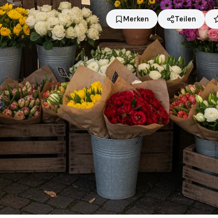
Merken
Teilen
Standort
Enger
Händler