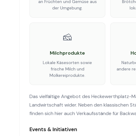
an Früchten und Gemüse aus
Brötch
der Umgebung.
lok
🧀
Milchprodukte
Ho
Lokale Käsesorten sowie
Naturb
frische Milch und
andere re
Molkereiprodukte.
Das vielfältige Angebot des Heckewerthplatz-Mark
Landwirtschaft wider. Neben den klassischen St
finden sich hier auch Verkaufsstände für Backw
Events & Initiativen