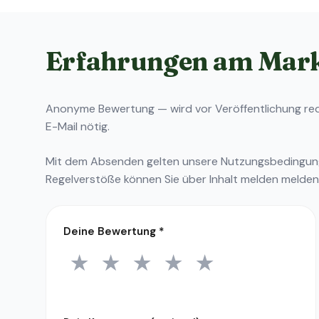
Erfahrungen am Mar
Anonyme Bewertung — wird vor Veröffentlichung reda
E-Mail nötig.
Mit dem Absenden gelten unsere
Nutzungsbedingu
Regelverstöße können Sie über
Inhalt melden
melden
Deine Bewertung
*
★
★
★
★
★
1 Stern
2 Sterne
3 Sterne
4 Sterne
5 Sterne