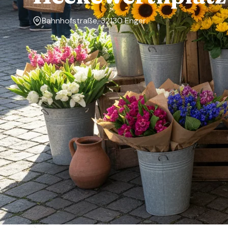
Bahnhofstraße, 32130 Enger
Markttage
Mittwoch, Freitag
Über den Markt