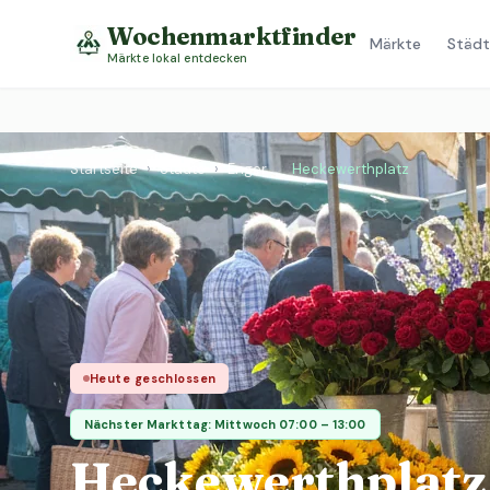
Wochenmarktfinder
Märkte
Städt
Märkte lokal entdecken
Startseite
›
Städte
›
Enger
›
Heckewerthplatz
Heute geschlossen
Nächster Markttag: Mittwoch 07:00 – 13:00
Heckewerthplatz