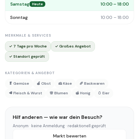
Samstag
10:00 – 18:00
Heute
Sonntag
10:00 – 18:00
MERKMALE & SERVICES
✓ 7 Tage pro Woche
✓ Großes Angebot
✓ Standort geprüft
KATEGORIEN & ANGEBOT
🥬 Gemüse
🍎 Obst
🧀 Käse
🥖 Backwaren
🥩 Fleisch & Wurst
🌸 Blumen
🍯 Honig
🥚 Eier
Hilf anderen — wie war dein Besuch?
Anonym · keine Anmeldung · redaktionell geprüft
Markt bewerten