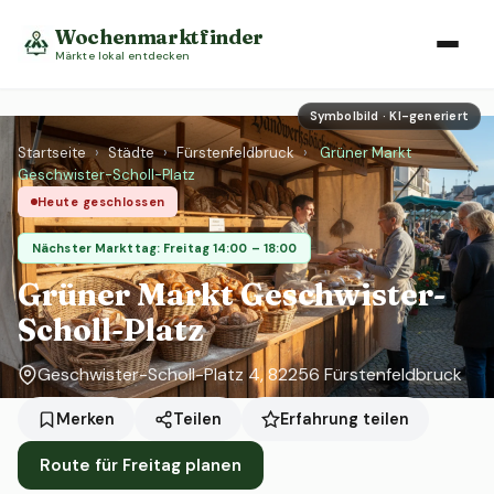
Wochenmarktfinder
Märkte lokal entdecken
Symbolbild · KI-generiert
Startseite
›
Städte
›
Fürstenfeldbruck
›
Grüner Markt
Geschwister-Scholl-Platz
Heute geschlossen
Nächster Markttag: Freitag 14:00 – 18:00
Grüner Markt Geschwister-
Scholl-Platz
Geschwister-Scholl-Platz 4, 82256 Fürstenfeldbruck
Erfahrung teilen
Merken
Teilen
Route für Freitag planen