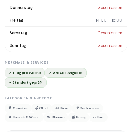
Donnerstag
Geschlossen
Freitag
14:00 – 18:00
Samstag
Geschlossen
Sonntag
Geschlossen
MERKMALE & SERVICES
✓ 1 Tag pro Woche
✓ Großes Angebot
✓ Standort geprüft
KATEGORIEN & ANGEBOT
🥬 Gemüse
🍎 Obst
🧀 Käse
🥖 Backwaren
🥩 Fleisch & Wurst
🌸 Blumen
🍯 Honig
🥚 Eier