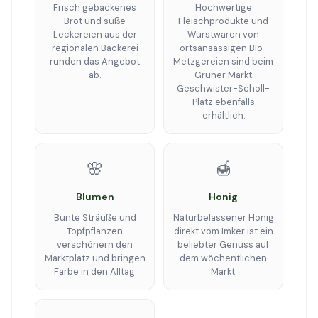
Frisch gebackenes
Hochwertige
Brot und süße
Fleischprodukte und
Leckereien aus der
Wurstwaren von
regionalen Bäckerei
ortsansässigen Bio-
runden das Angebot
Metzgereien sind beim
ab.
Grüner Markt
Geschwister-Scholl-
Platz ebenfalls
erhältlich.
🌸
🍯
Blumen
Honig
Bunte Sträuße und
Naturbelassener Honig
Topfpflanzen
direkt vom Imker ist ein
verschönern den
beliebter Genuss auf
Marktplatz und bringen
dem wöchentlichen
Farbe in den Alltag.
Markt.