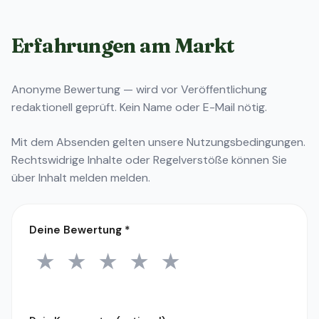
Erfahrungen am Markt
Anonyme Bewertung — wird vor Veröffentlichung
redaktionell geprüft. Kein Name oder E-Mail nötig.
Mit dem Absenden gelten unsere
Nutzungsbedingungen
.
Rechtswidrige Inhalte oder Regelverstöße können Sie
über
Inhalt melden
melden.
Deine Bewertung
*
★
★
★
★
★
1 Stern
2 Sterne
3 Sterne
4 Sterne
5 Sterne