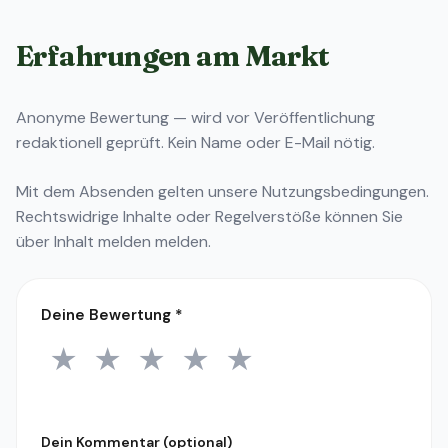
Erfahrungen am Markt
Anonyme Bewertung — wird vor Veröffentlichung
redaktionell geprüft. Kein Name oder E-Mail nötig.
Mit dem Absenden gelten unsere
Nutzungsbedingungen
.
Rechtswidrige Inhalte oder Regelverstöße können Sie
über
Inhalt melden
melden.
Deine Bewertung
*
★
★
★
★
★
1 Stern
2 Sterne
3 Sterne
4 Sterne
5 Sterne
Dein Kommentar (optional)