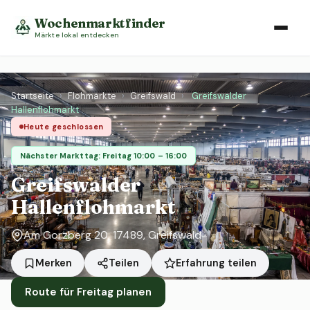
Wochenmarktfinder
Märkte lokal entdecken
Startseite
›
Flohmärkte
›
Greifswald
›
Greifswalder
Hallenflohmarkt
Heute geschlossen
Nächster Markttag: Freitag 10:00 – 16:00
Greifswalder
Hallenflohmarkt
Am Gorzberg 20, 17489, Greifswald
Erfahrung teilen
Merken
Teilen
Route für Freitag planen