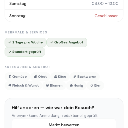
Samstag
08:00 – 13:00
Sonntag
Geschlossen
MERKMALE & SERVICES
✓ 2 Tage pro Woche
✓ Großes Angebot
✓ Standort geprüft
KATEGORIEN & ANGEBOT
🥬 Gemüse
🍎 Obst
🧀 Käse
🥖 Backwaren
🥩 Fleisch & Wurst
🌸 Blumen
🍯 Honig
🥚 Eier
Hilf anderen — wie war dein Besuch?
Anonym · keine Anmeldung · redaktionell geprüft
Markt bewerten