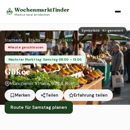
Wochenmarktfinder
Märkte lokal entdecken
Symbolbild · KI-generiert
Startseite
›
Städte
›
Roth
›
Gökce
Heute geschlossen
Nächster Markttag: Samstag 08:00 – 13:00
Gökce
Münchener Straße, 91154, Roth
Erfahrung teilen
Merken
Teilen
Route für Samstag planen