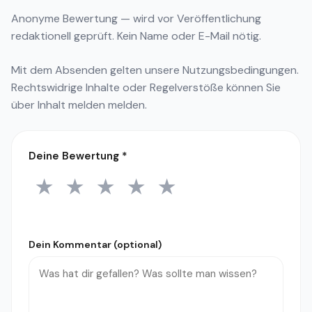
Anonyme Bewertung — wird vor Veröffentlichung
redaktionell geprüft. Kein Name oder E-Mail nötig.
Mit dem Absenden gelten unsere
Nutzungsbedingungen
.
Rechtswidrige Inhalte oder Regelverstöße können Sie
über
Inhalt melden
melden.
Deine Bewertung
*
★
★
★
★
★
1 Stern
2 Sterne
3 Sterne
4 Sterne
5 Sterne
Dein Kommentar (optional)