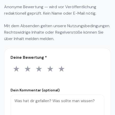
Anonyme Bewertung — wird vor Veröffentlichung
redaktionell geprüft. Kein Name oder E-Mail nötig.
Mit dem Absenden gelten unsere
Nutzungsbedingungen
.
Rechtswidrige Inhalte oder Regelverstöße können Sie
über
Inhalt melden
melden.
Deine Bewertung
*
★
★
★
★
★
1 Stern
2 Sterne
3 Sterne
4 Sterne
5 Sterne
Dein Kommentar (optional)