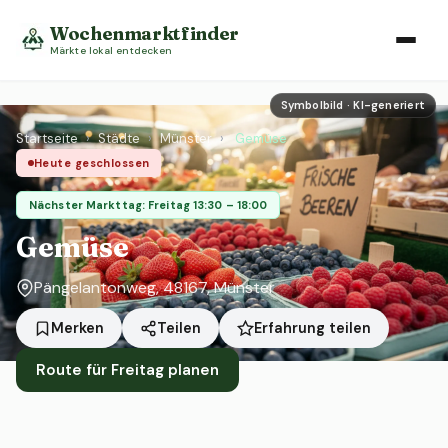
Wochenmarktfinder
Märkte lokal entdecken
Symbolbild · KI-generiert
Startseite
›
Städte
›
Münster
›
Gemüse
Heute geschlossen
Nächster Markttag: Freitag 13:30 – 18:00
Gemüse
Pängelantonweg, 48167, Münster
Erfahrung teilen
Merken
Teilen
Route für Freitag planen