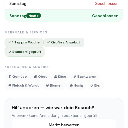
Samstag
Geschlossen
Sonntag
Geschlossen
Heute
MERKMALE & SERVICES
✓ 1 Tag pro Woche
✓ Großes Angebot
✓ Standort geprüft
KATEGORIEN & ANGEBOT
🥬 Gemüse
🍎 Obst
🧀 Käse
🥖 Backwaren
🥩 Fleisch & Wurst
🌸 Blumen
🍯 Honig
🥚 Eier
Hilf anderen — wie war dein Besuch?
Anonym · keine Anmeldung · redaktionell geprüft
Markt bewerten