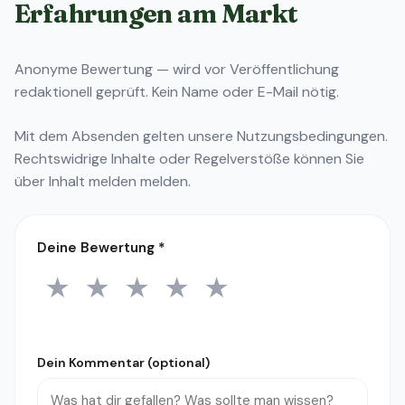
Erfahrungen am Markt
Anonyme Bewertung — wird vor Veröffentlichung
redaktionell geprüft. Kein Name oder E-Mail nötig.
Mit dem Absenden gelten unsere
Nutzungsbedingungen
.
Rechtswidrige Inhalte oder Regelverstöße können Sie
über
Inhalt melden
melden.
Deine Bewertung
*
★
★
★
★
★
1 Stern
2 Sterne
3 Sterne
4 Sterne
5 Sterne
Dein Kommentar (optional)