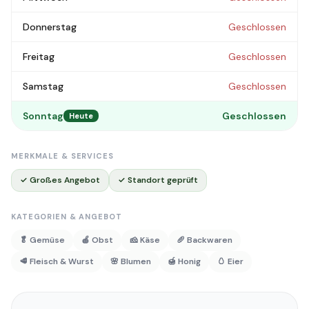
Donnerstag
Geschlossen
Freitag
Geschlossen
Samstag
Geschlossen
Sonntag
Geschlossen
Heute
MERKMALE & SERVICES
✓ Großes Angebot
✓ Standort geprüft
KATEGORIEN & ANGEBOT
🥬 Gemüse
🍎 Obst
🧀 Käse
🥖 Backwaren
🥩 Fleisch & Wurst
🌸 Blumen
🍯 Honig
🥚 Eier