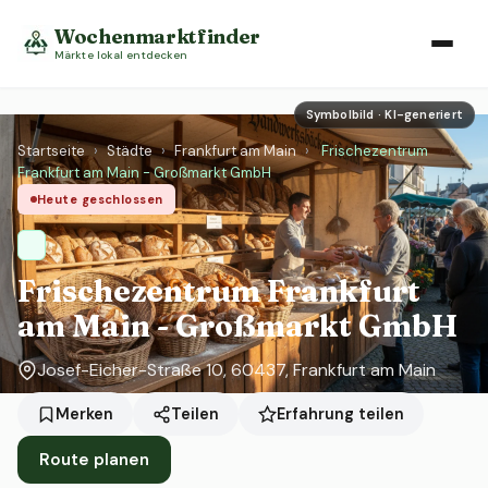
Wochenmarktfinder
Märkte lokal entdecken
Symbolbild · KI-generiert
Startseite
›
Städte
›
Frankfurt am Main
›
Frischezentrum
Frankfurt am Main - Großmarkt GmbH
Heute geschlossen
Frischezentrum Frankfurt
am Main - Großmarkt GmbH
Josef-Eicher-Straße 10, 60437, Frankfurt am Main
Erfahrung teilen
Merken
Teilen
Route planen