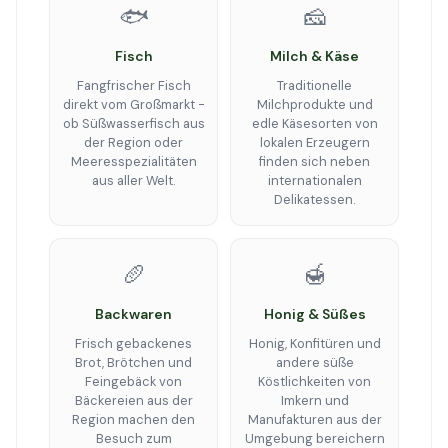
🐟
🧀
Fisch
Milch & Käse
Fangfrischer Fisch
Traditionelle
direkt vom Großmarkt -
Milchprodukte und
ob Süßwasserfisch aus
edle Käsesorten von
der Region oder
lokalen Erzeugern
Meeresspezialitäten
finden sich neben
aus aller Welt.
internationalen
Delikatessen.
🥖
🍯
Backwaren
Honig & Süßes
Frisch gebackenes
Honig, Konfitüren und
Brot, Brötchen und
andere süße
Feingebäck von
Köstlichkeiten von
Bäckereien aus der
Imkern und
Region machen den
Manufakturen aus der
Besuch zum
Umgebung bereichern