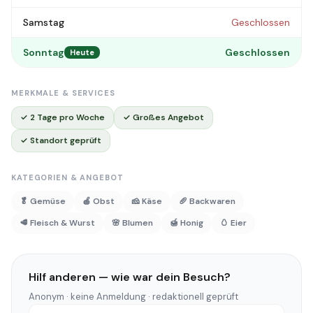
Samstag
Geschlossen
Sonntag
Geschlossen
Heute
MERKMALE & SERVICES
✓ 2 Tage pro Woche
✓ Großes Angebot
✓ Standort geprüft
KATEGORIEN & ANGEBOT
🥬 Gemüse
🍎 Obst
🧀 Käse
🥖 Backwaren
🥩 Fleisch & Wurst
🌸 Blumen
🍯 Honig
🥚 Eier
Hilf anderen — wie war dein Besuch?
Anonym · keine Anmeldung · redaktionell geprüft