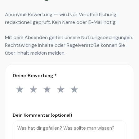
Anonyme Bewertung — wird vor Veröffentlichung
redaktionell geprüft. Kein Name oder E-Mail nötig.
Mit dem Absenden gelten unsere
Nutzungsbedingungen
.
Rechtswidrige Inhalte oder Regelverstöße können Sie
über
Inhalt melden
melden.
Deine Bewertung
*
★
★
★
★
★
1 Stern
2 Sterne
3 Sterne
4 Sterne
5 Sterne
Dein Kommentar (optional)