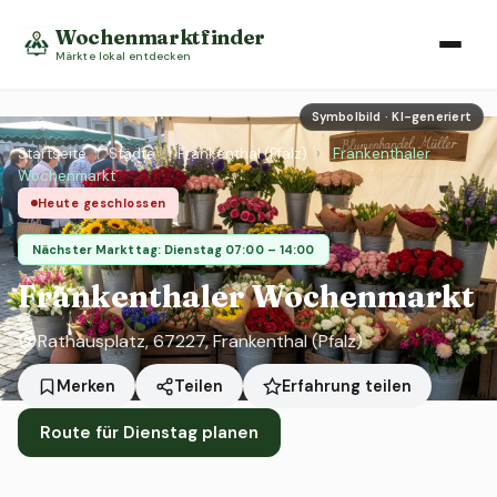
Wochenmarktfinder
Märkte lokal entdecken
Symbolbild · KI-generiert
Startseite
›
Städte
›
Frankenthal (Pfalz)
›
Frankenthaler
Wochenmarkt
Heute geschlossen
Nächster Markttag: Dienstag 07:00 – 14:00
Frankenthaler Wochenmarkt
Rathausplatz, 67227, Frankenthal (Pfalz)
Erfahrung teilen
Merken
Teilen
Route für Dienstag planen