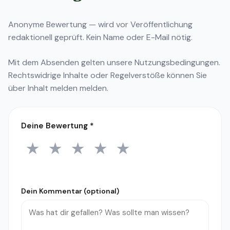
Anonyme Bewertung — wird vor Veröffentlichung
redaktionell geprüft. Kein Name oder E-Mail nötig.
Mit dem Absenden gelten unsere
Nutzungsbedingungen
.
Rechtswidrige Inhalte oder Regelverstöße können Sie
über
Inhalt melden
melden.
Deine Bewertung
*
★
★
★
★
★
1 Stern
2 Sterne
3 Sterne
4 Sterne
5 Sterne
Dein Kommentar (optional)