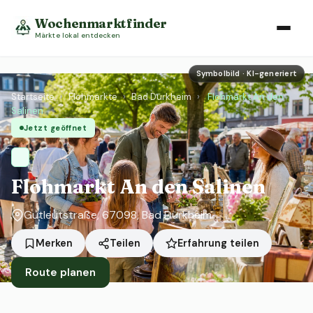
Wochenmarktfinder
Märkte lokal entdecken
Symbolbild · KI-generiert
Startseite
›
Flohmärkte
›
Bad Dürkheim
›
Flohmarkt An den
Salinen
Jetzt geöffnet
Flohmarkt An den Salinen
Gutleutstraße, 67098, Bad Dürkheim
Erfahrung teilen
Merken
Teilen
Route planen