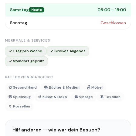
Samstag
08:00 – 15:00
Heute
Sonntag
Geschlossen
MERKMALE & SERVICES
✓ 1 Tag pro Woche
✓ Großes Angebot
✓ Standort geprüft
KATEGORIEN & ANGEBOT
👕 Second Hand
📚 Bücher & Medien
🪑 Möbel
🧸 Spielzeug
🎨 Kunst & Deko
📻 Vintage
🧵 Textilien
🏺 Porzellan
Hilf anderen — wie war dein Besuch?