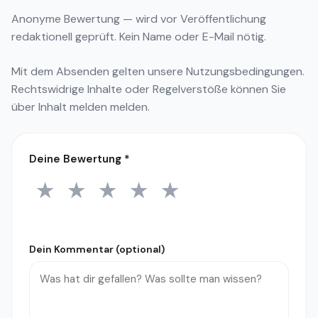
Anonyme Bewertung — wird vor Veröffentlichung
redaktionell geprüft. Kein Name oder E-Mail nötig.
Mit dem Absenden gelten unsere
Nutzungsbedingungen
.
Rechtswidrige Inhalte oder Regelverstöße können Sie
über
Inhalt melden
melden.
Deine Bewertung
*
★
★
★
★
★
1 Stern
2 Sterne
3 Sterne
4 Sterne
5 Sterne
Dein Kommentar (optional)