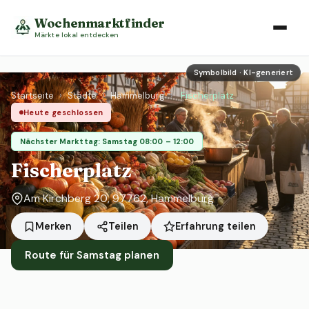
Wochenmarktfinder
Märkte lokal entdecken
Symbolbild · KI-generiert
Startseite
›
Städte
›
Hammelburg
›
Fischerplatz
Heute geschlossen
Nächster Markttag: Samstag 08:00 – 12:00
Fischerplatz
Am Kirchberg 20, 97762, Hammelburg
Erfahrung teilen
Merken
Teilen
Route für Samstag planen