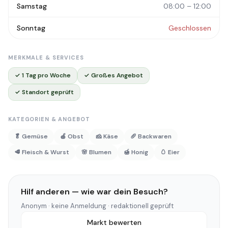
Samstag
08:00 – 12:00
Sonntag
Geschlossen
MERKMALE & SERVICES
✓ 1 Tag pro Woche
✓ Großes Angebot
✓ Standort geprüft
KATEGORIEN & ANGEBOT
🥬 Gemüse
🍎 Obst
🧀 Käse
🥖 Backwaren
🥩 Fleisch & Wurst
🌸 Blumen
🍯 Honig
🥚 Eier
Hilf anderen — wie war dein Besuch?
Anonym · keine Anmeldung · redaktionell geprüft
Markt bewerten