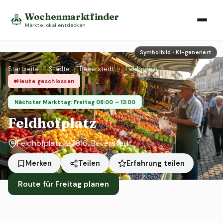
Wochenmarktfinder
Märkte lokal entdecken
Symbolbild · KI-generiert
Startseite
›
Städte
›
Beverstedt
›
Feldhofplatz
Heute geschlossen
Nächster Markttag: Freitag 08:00 – 13:00
Feldhofplatz
Feldhofplatz, 27616, Beverstedt
Erfahrung teilen
Merken
Teilen
Route für Freitag planen