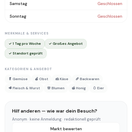
Samstag
Geschlossen
Sonntag
Geschlossen
MERKMALE & SERVICES
✓ 1 Tag pro Woche
✓ Großes Angebot
✓ Standort geprüft
KATEGORIEN & ANGEBOT
🥬 Gemüse
🍎 Obst
🧀 Käse
🥖 Backwaren
🥩 Fleisch & Wurst
🌸 Blumen
🍯 Honig
🥚 Eier
Hilf anderen — wie war dein Besuch?
Anonym · keine Anmeldung · redaktionell geprüft
Markt bewerten