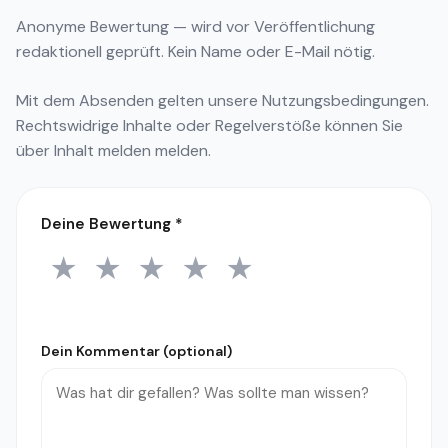
Anonyme Bewertung — wird vor Veröffentlichung
redaktionell geprüft. Kein Name oder E-Mail nötig.
Mit dem Absenden gelten unsere
Nutzungsbedingungen
.
Rechtswidrige Inhalte oder Regelverstöße können Sie
über
Inhalt melden
melden.
Deine Bewertung
*
★
★
★
★
★
1 Stern
2 Sterne
3 Sterne
4 Sterne
5 Sterne
Dein Kommentar (optional)