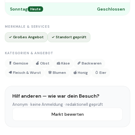
Sonntag
Geschlossen
Heute
MERKMALE & SERVICES
✓ Großes Angebot
✓ Standort geprüft
KATEGORIEN & ANGEBOT
🥬 Gemüse
🍎 Obst
🧀 Käse
🥖 Backwaren
🥩 Fleisch & Wurst
🌸 Blumen
🍯 Honig
🥚 Eier
Hilf anderen — wie war dein Besuch?
Anonym · keine Anmeldung · redaktionell geprüft
Markt bewerten