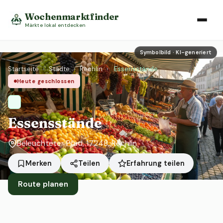
Wochenmarktfinder
Märkte lokal entdecken
Symbolbild · KI-generiert
Startseite
›
Städte
›
Rechlin
›
Essensstände
Heute geschlossen
Essensstände
Beleuchteter Pfad, 17248, Rechlin
Erfahrung teilen
Merken
Teilen
Route planen