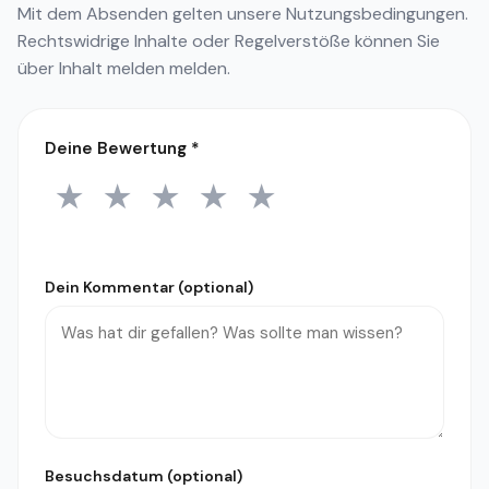
Mit dem Absenden gelten unsere
Nutzungsbedingungen
.
Rechtswidrige Inhalte oder Regelverstöße können Sie
über
Inhalt melden
melden.
Deine Bewertung
*
★
★
★
★
★
1 Stern
2 Sterne
3 Sterne
4 Sterne
5 Sterne
Dein Kommentar (optional)
Besuchsdatum (optional)