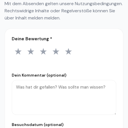
Mit dem Absenden gelten unsere
Nutzungsbedingungen
.
Rechtswidrige Inhalte oder Regelverstöße können Sie
über
Inhalt melden
melden.
Deine Bewertung
*
★
★
★
★
★
1 Stern
2 Sterne
3 Sterne
4 Sterne
5 Sterne
Dein Kommentar (optional)
Besuchsdatum (optional)