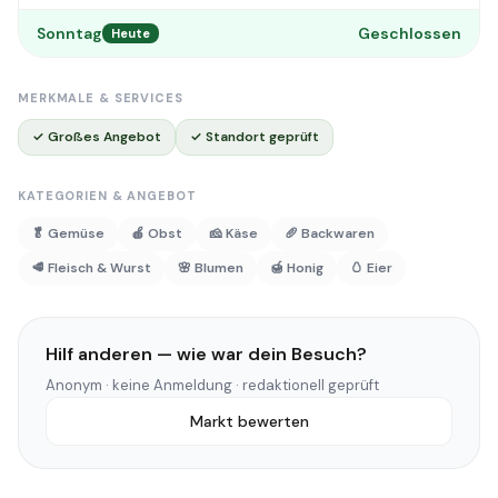
Sonntag
Geschlossen
Heute
MERKMALE & SERVICES
✓ Großes Angebot
✓ Standort geprüft
KATEGORIEN & ANGEBOT
🥬 Gemüse
🍎 Obst
🧀 Käse
🥖 Backwaren
🥩 Fleisch & Wurst
🌸 Blumen
🍯 Honig
🥚 Eier
Hilf anderen — wie war dein Besuch?
Anonym · keine Anmeldung · redaktionell geprüft
Markt bewerten