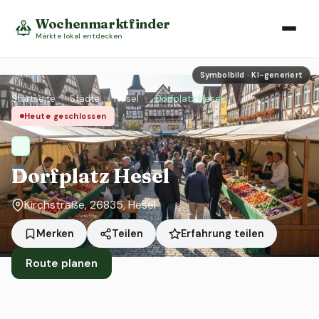
Wochenmarktfinder
Märkte lokal entdecken
Symbolbild · KI-generiert
Startseite
›
Städte
›
Hesel
›
Dorfplatz Hesel
Heute geschlossen
Dorfplatz Hesel
Kirchstraße, 26835, Hesel
Erfahrung teilen
Merken
Teilen
Route planen