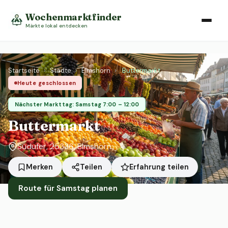
Wochenmarktfinder
Märkte lokal entdecken
Startseite
›
Städte
›
Elmshorn
›
Buttermarkt
Heute geschlossen
Nächster Markttag: Samstag 7:00 – 12:00
Buttermarkt
Südufer, 25336, Elmshorn
Erfahrung teilen
Merken
Teilen
Route für Samstag planen