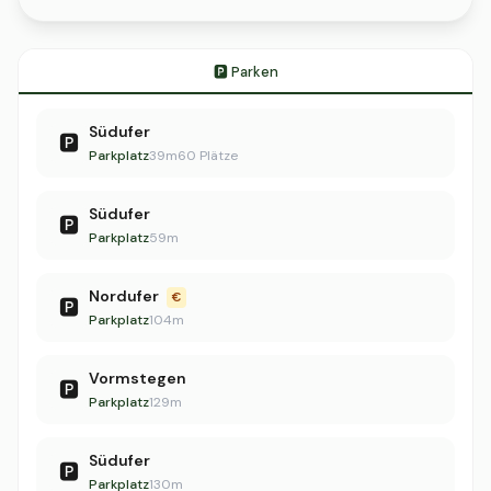
🅿️ Parken
Südufer
🅿️
Parkplatz
39m
60 Plätze
Südufer
🅿️
Parkplatz
59m
Nordufer
€
🅿️
Parkplatz
104m
Vormstegen
🅿️
Parkplatz
129m
Südufer
🅿️
Parkplatz
130m