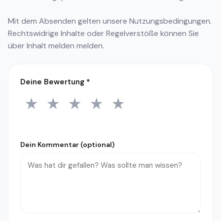
Mit dem Absenden gelten unsere
Nutzungsbedingungen
.
Rechtswidrige Inhalte oder Regelverstöße können Sie
über
Inhalt melden
melden.
Deine Bewertung
*
★
★
★
★
★
1 Stern
2 Sterne
3 Sterne
4 Sterne
5 Sterne
Dein Kommentar (optional)