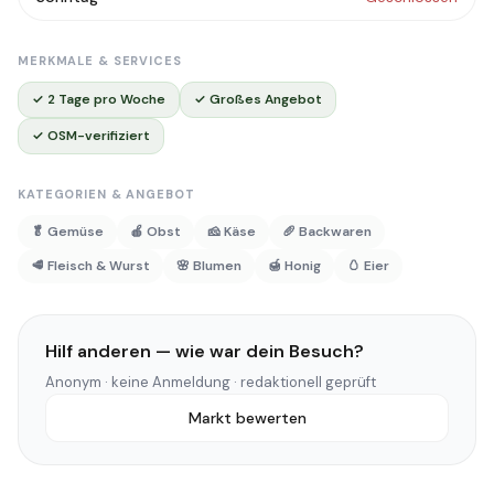
MERKMALE & SERVICES
✓ 2 Tage pro Woche
✓ Großes Angebot
✓ OSM-verifiziert
KATEGORIEN & ANGEBOT
🥬 Gemüse
🍎 Obst
🧀 Käse
🥖 Backwaren
🥩 Fleisch & Wurst
🌸 Blumen
🍯 Honig
🥚 Eier
Hilf anderen — wie war dein Besuch?
Anonym · keine Anmeldung · redaktionell geprüft
Markt bewerten