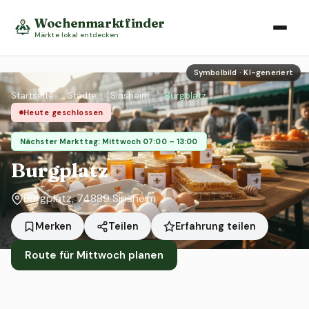
Wochenmarktfinder
Märkte lokal entdecken
Symbolbild · KI-generiert
Startseite
›
Städte
›
Sinsheim
›
Burgplatz
Heute geschlossen
Nächster Markttag: Mittwoch 07:00 – 13:00
Burgplatz
Burgplatz, 74889 Sinsheim
Erfahrung teilen
Merken
Teilen
Route für Mittwoch planen