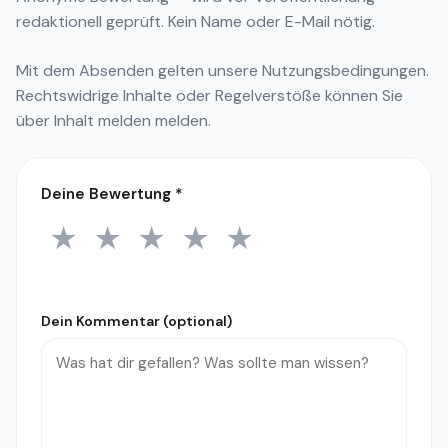
redaktionell geprüft. Kein Name oder E-Mail nötig.
Mit dem Absenden gelten unsere
Nutzungsbedingungen
.
Rechtswidrige Inhalte oder Regelverstöße können Sie
über
Inhalt melden
melden.
Deine Bewertung
*
★
★
★
★
★
1 Stern
2 Sterne
3 Sterne
4 Sterne
5 Sterne
Dein Kommentar (optional)