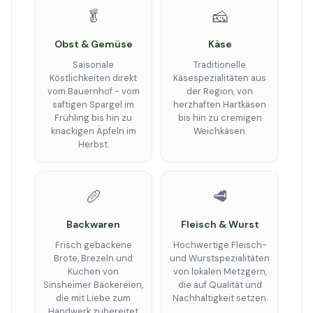
🥬
🧀
Obst & Gemüse
Käse
Saisonale
Traditionelle
Köstlichkeiten direkt
Käsespezialitäten aus
vom Bauernhof - vom
der Region, von
saftigen Spargel im
herzhaften Hartkäsen
Frühling bis hin zu
bis hin zu cremigen
knackigen Äpfeln im
Weichkäsen.
Herbst.
🥖
🥩
Backwaren
Fleisch & Wurst
Frisch gebackene
Hochwertige Fleisch-
Brote, Brezeln und
und Wurstspezialitäten
Kuchen von
von lokalen Metzgern,
Sinsheimer Bäckereien,
die auf Qualität und
die mit Liebe zum
Nachhaltigkeit setzen.
Handwerk zubereitet