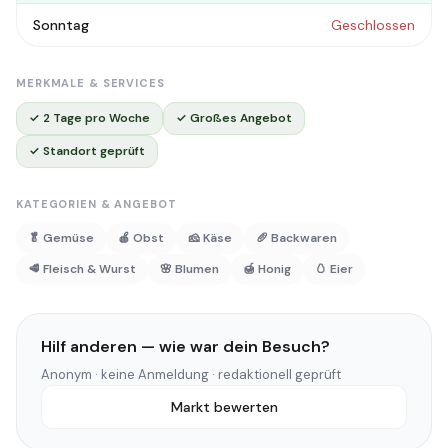
Sonntag
Geschlossen
MERKMALE & SERVICES
✓ 2 Tage pro Woche
✓ Großes Angebot
✓ Standort geprüft
KATEGORIEN & ANGEBOT
🥬 Gemüse
🍎 Obst
🧀 Käse
🥖 Backwaren
🥩 Fleisch & Wurst
🌸 Blumen
🍯 Honig
🥚 Eier
Hilf anderen — wie war dein Besuch?
Anonym · keine Anmeldung · redaktionell geprüft
Markt bewerten