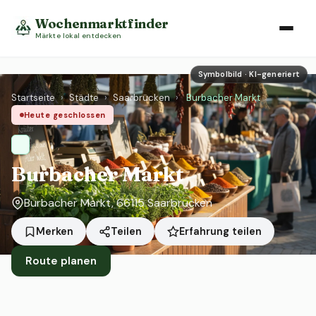
Wochenmarktfinder
Märkte lokal entdecken
Symbolbild · KI-generiert
Startseite
›
Städte
›
Saarbrücken
›
Burbacher Markt
Heute geschlossen
Burbacher Markt
Burbacher Markt, 66115 Saarbrücken
Erfahrung teilen
Merken
Teilen
Route planen