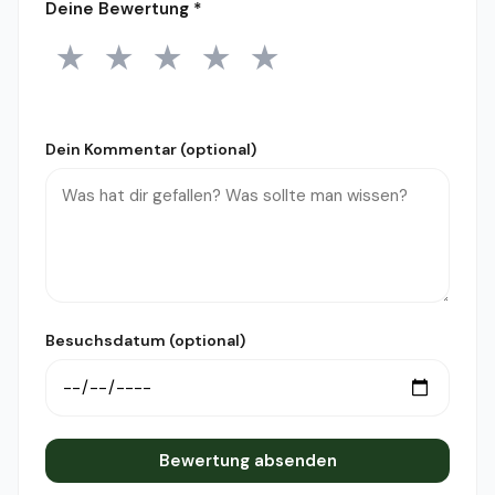
Deine Bewertung
*
★
★
★
★
★
1 Stern
2 Sterne
3 Sterne
4 Sterne
5 Sterne
Dein Kommentar (optional)
Besuchsdatum (optional)
Bewertung absenden