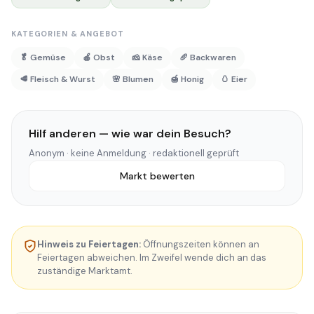
KATEGORIEN & ANGEBOT
🥬 Gemüse
🍎 Obst
🧀 Käse
🥖 Backwaren
🥩 Fleisch & Wurst
🌸 Blumen
🍯 Honig
🥚 Eier
Hilf anderen — wie war dein Besuch?
Anonym · keine Anmeldung · redaktionell geprüft
Markt bewerten
Hinweis zu Feiertagen:
Öffnungszeiten können an
Feiertagen abweichen. Im Zweifel wende dich an das
zuständige Marktamt.