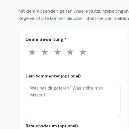
Mit dem Absenden gelten unsere
Nutzungsbedingu
Regelverstöße können Sie über
Inhalt melden
melden
Deine Bewertung
*
★
★
★
★
★
1 Stern
2 Sterne
3 Sterne
4 Sterne
5 Sterne
Dein Kommentar (optional)
Besuchsdatum (optional)