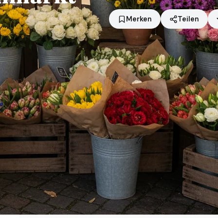
Merken
Teilen
Standort
Bretten
Händler