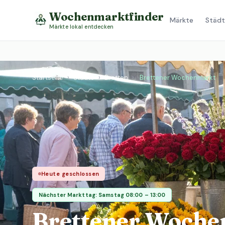
Wochenmarktfinder
Märkte
Städt
Märkte lokal entdecken
Startseite
›
Städte
›
Bretten
›
Brettener Wochenmarkt
Heute geschlossen
Nächster Markttag: Samstag 08:00 – 13:00
Brettener Woch