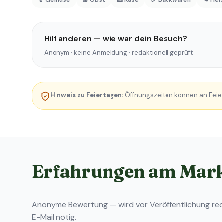
🥬 Gemüse
🍎 Obst
🧀 Käse
🥖 Backwaren
🥩 Fle
Hilf anderen — wie war dein Besuch?
Anonym · keine Anmeldung · redaktionell geprüft
Hinweis zu Feiertagen:
Öffnungszeiten können an Feie
Erfahrungen am Mar
Anonyme Bewertung — wird vor Veröffentlichung reda
E-Mail nötig.