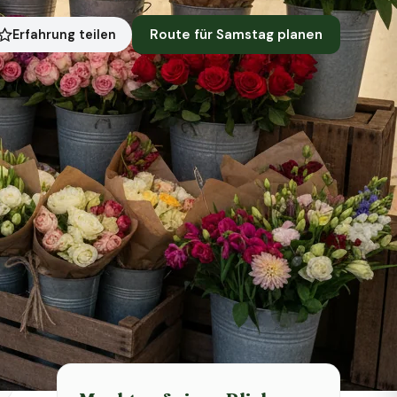
Route für Samstag planen
Erfahrung teilen
Symbolbild · KI-generiert
Status heute
Heute geschlossen