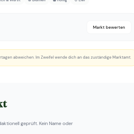
isch & Wurst
🌸 Blumen
🍯 Honig
🥚 Eier
Markt bewerten
rtagen abweichen. Im Zweifel wende dich an das zuständige Marktamt.
kt
ktionell geprüft. Kein Name oder