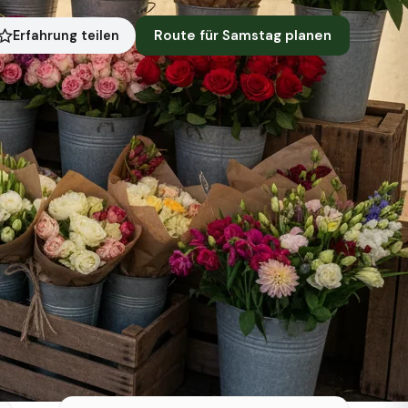
Route für Samstag planen
Erfahrung teilen
Symbolbild · KI-generiert
Status heute
Heute geschlossen