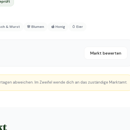
eprüft
isch & Wurst
🌸 Blumen
🍯 Honig
🥚 Eier
Markt bewerten
rtagen abweichen. Im Zweifel wende dich an das zuständige Marktamt.
kt