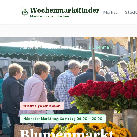
Wochenmarktfinder
Märkte
Städt
Märkte lokal entdecken
Startseite
›
Städte
›
Karlsruhe
›
Blumenmarkt
Heute geschlossen
Nächster Markttag: Samstag 09:00 – 20:00
Blumenmarkt