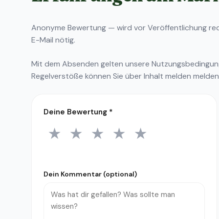
Anonyme Bewertung — wird vor Veröffentlichung reda
E-Mail nötig.
Mit dem Absenden gelten unsere
Nutzungsbedingu
Regelverstöße können Sie über
Inhalt melden
melden
Deine Bewertung
*
★
★
★
★
★
1 Stern
2 Sterne
3 Sterne
4 Sterne
5 Sterne
Dein Kommentar (optional)