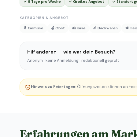
✓ 6 Tage pro Woche
✓ Großes Angebot
✓ Standort g
KATEGORIEN & ANGEBOT
🥬 Gemüse
🍎 Obst
🧀 Käse
🥖 Backwaren
🥩 Fle
Hilf anderen — wie war dein Besuch?
Anonym · keine Anmeldung · redaktionell geprüft
Hinweis zu Feiertagen:
Öffnungszeiten können an Feie
Erfahrungen am Mar