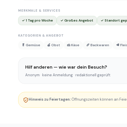
MERKMALE & SERVICES
✓ 1 Tag pro Woche
✓ Großes Angebot
✓ Standort gep
KATEGORIEN & ANGEBOT
🥬 Gemüse
🍎 Obst
🧀 Käse
🥖 Backwaren
🥩 Fle
Hilf anderen — wie war dein Besuch?
Anonym · keine Anmeldung · redaktionell geprüft
Hinweis zu Feiertagen:
Öffnungszeiten können an Feie