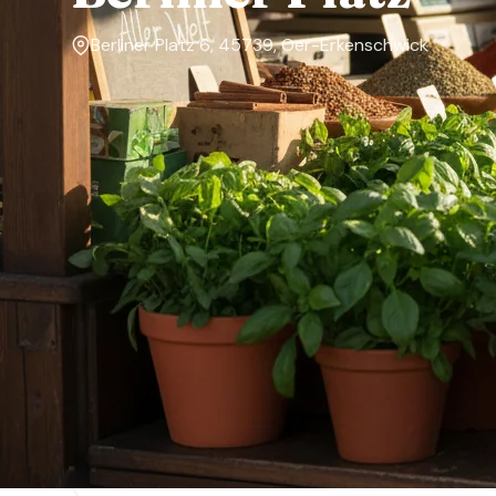
Berliner Platz 6, 45739, Oer-Erkenschwick
Markttage
Dienstag
Über den Markt