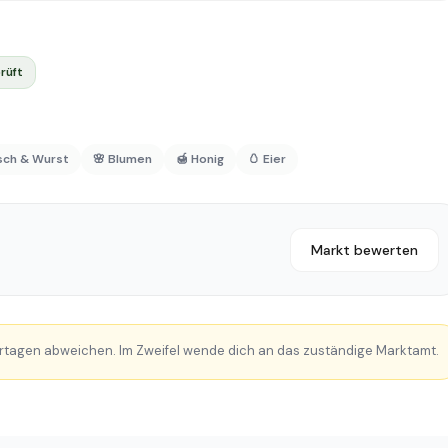
rüft
isch & Wurst
🌸 Blumen
🍯 Honig
🥚 Eier
Markt bewerten
rtagen abweichen. Im Zweifel wende dich an das zuständige Marktamt.