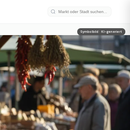
Symbolbild · KI-generiert