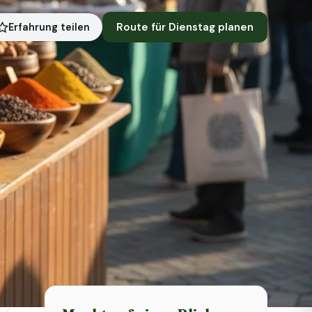
Route für Dienstag planen
Erfahrung teilen
Symbolbild · KI-generiert
Status heute
Heute geschlossen