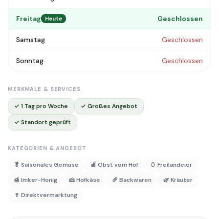
Freitag
Geschlossen
Heute
Samstag
Geschlossen
Sonntag
Geschlossen
MERKMALE & SERVICES
✓ 1 Tag pro Woche
✓ Großes Angebot
✓ Standort geprüft
KATEGORIEN & ANGEBOT
🥬 Saisonales Gemüse
🍎 Obst vom Hof
🥚 Freilandeier
🍯 Imker-Honig
🧀 Hofkäse
🥖 Backwaren
🌿 Kräuter
🍷 Direktvermarktung