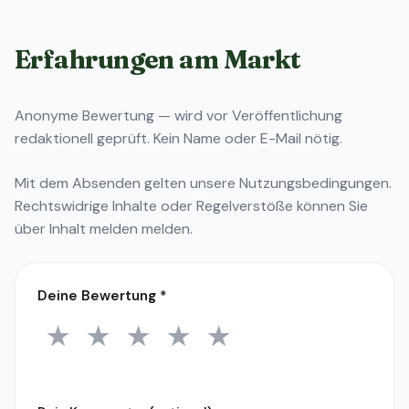
Erfahrungen am Markt
Anonyme Bewertung — wird vor Veröffentlichung
redaktionell geprüft. Kein Name oder E-Mail nötig.
Mit dem Absenden gelten unsere
Nutzungsbedingungen
.
Rechtswidrige Inhalte oder Regelverstöße können Sie
über
Inhalt melden
melden.
Deine Bewertung
*
★
★
★
★
★
1 Stern
2 Sterne
3 Sterne
4 Sterne
5 Sterne