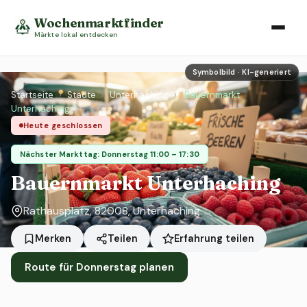
Wochenmarktfinder
Märkte lokal entdecken
Symbolbild · KI-generiert
Startseite
›
Städte
›
Unterhaching
›
Bauernmarkt
Unterhaching
Heute geschlossen
Nächster Markttag: Donnerstag 11:00 – 17:30
Bauernmarkt Unterhaching
Rathausplatz, 82008, Unterhaching
Erfahrung teilen
Merken
Teilen
Route für Donnerstag planen