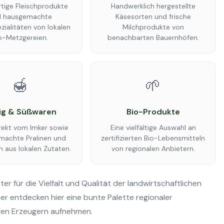
tige Fleischprodukte
Handwerklich hergestellte
d hausgemachte
Käsesorten und frische
ialitäten von lokalen
Milchprodukte von
o-Metzgereien.
benachbarten Bauernhöfen.
🍯
🌱
ig & Süßwaren
Bio-Produkte
rekt vom Imker sowie
Eine vielfältige Auswahl an
achte Pralinen und
zertifizierten Bio-Lebensmitteln
n aus lokalen Zutaten.
von regionalen Anbietern.
er für die Vielfalt und Qualität der landwirtschaftlichen
r entdecken hier eine bunte Palette regionaler
 den Erzeugern aufnehmen.