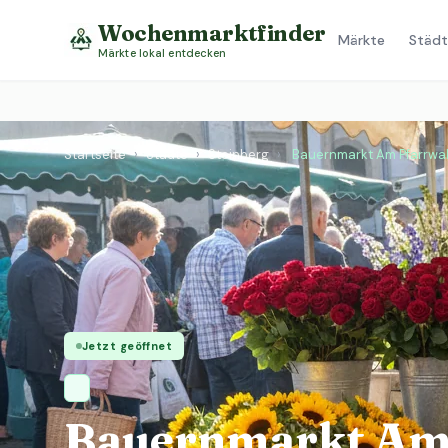
Wochenmarktfinder
Märkte
Städt
Märkte lokal entdecken
Startseite
›
Städte
›
Steinberg
›
Bauernmarkt Am Pfarrwa
Jetzt geöffnet
Bauernmarkt Am