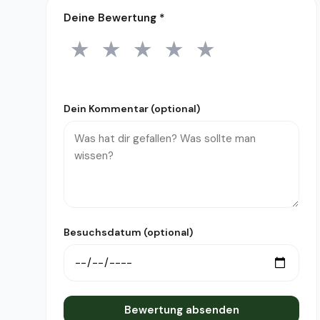
Deine Bewertung
*
★
★
★
★
★
1 Stern
2 Sterne
3 Sterne
4 Sterne
5 Sterne
Dein Kommentar (optional)
Besuchsdatum (optional)
Bewertung absenden