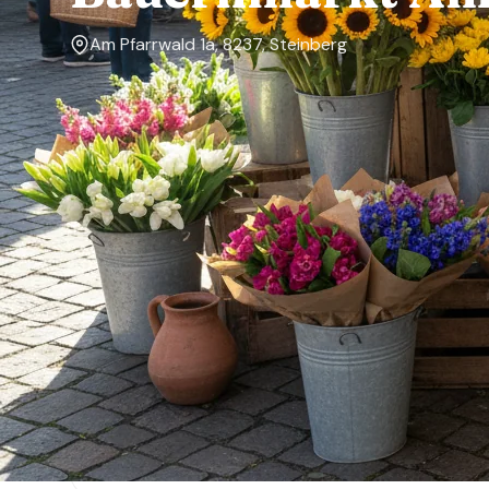
Am Pfarrwald 1a, 8237, Steinberg
Markttage
Dienstag, Mittwoch, Donnerstag, Freitag
Über den Markt