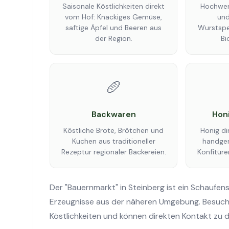
Saisonale Köstlichkeiten direkt
Hochwer
vom Hof: Knackiges Gemüse,
un
saftige Äpfel und Beeren aus
Wurstspez
der Region.
Bi
🥖
Backwaren
Hon
Köstliche Brote, Brötchen und
Honig di
Kuchen aus traditioneller
handgem
Rezeptur regionaler Bäckereien.
Konfitüre
Der "Bauernmarkt" in Steinberg ist ein Schaufenst
Erzeugnisse aus der näheren Umgebung. Besuche
Köstlichkeiten und können direkten Kontakt zu