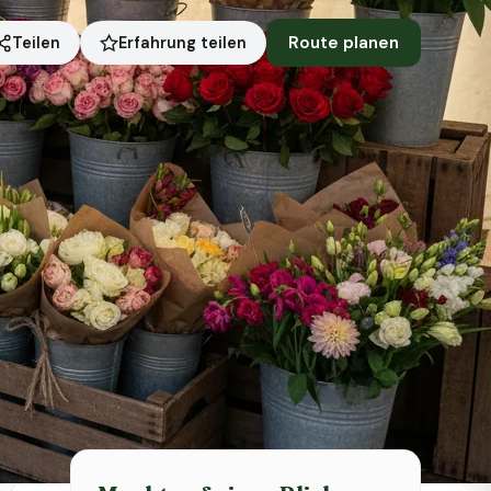
Route planen
Erfahrung teilen
Teilen
Symbolbild · KI-generiert
Status heute
Jetzt geöffnet