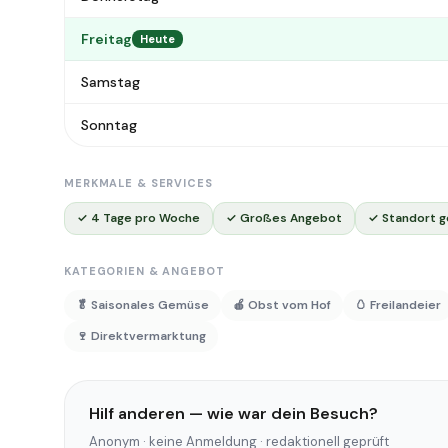
Freitag
Heute
Samstag
Sonntag
MERKMALE & SERVICES
✓ 4 Tage pro Woche
✓ Großes Angebot
✓ Standort g
KATEGORIEN & ANGEBOT
🥬 Saisonales Gemüse
🍎 Obst vom Hof
🥚 Freilandeier
🍷 Direktvermarktung
Hilf anderen — wie war dein Besuch?
Anonym · keine Anmeldung · redaktionell geprüft