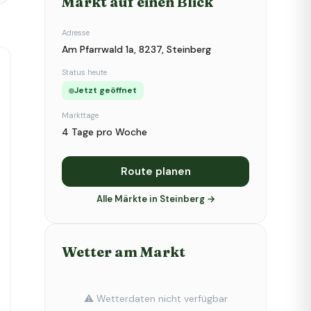
Markt auf einen Blick
Adresse
Am Pfarrwald 1a, 8237, Steinberg
Status heute
Jetzt geöffnet
Markttage
4 Tage pro Woche
Route planen
Alle Märkte in Steinberg →
Wetter am Markt
⚠️ Wetterdaten nicht verfügbar