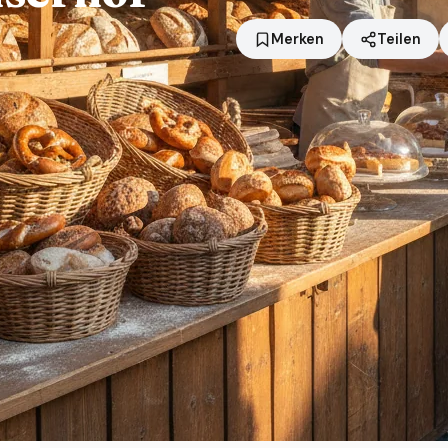
Merken
Teilen
Standort
Rott am Inn
Händler