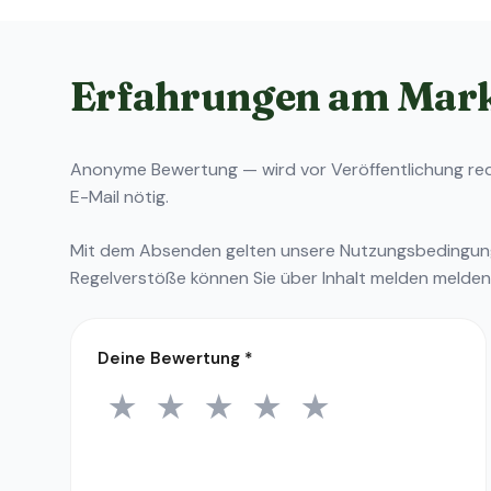
Erfahrungen am Mar
Anonyme Bewertung — wird vor Veröffentlichung reda
E-Mail nötig.
Mit dem Absenden gelten unsere
Nutzungsbedingu
Regelverstöße können Sie über
Inhalt melden
melden
Deine Bewertung
*
★
★
★
★
★
1 Stern
2 Sterne
3 Sterne
4 Sterne
5 Sterne