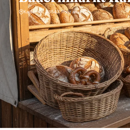
Kaiserhof, 83543, Rott am Inn
Markttage
Freitag
Über den Markt