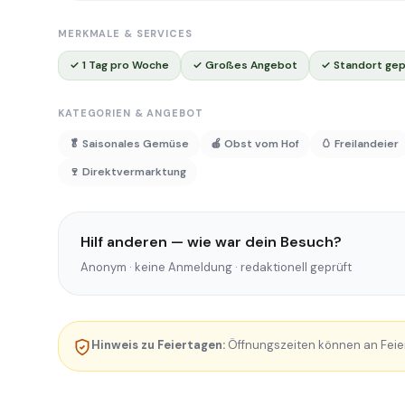
MERKMALE & SERVICES
✓ 1 Tag pro Woche
✓ Großes Angebot
✓ Standort gep
KATEGORIEN & ANGEBOT
🥬 Saisonales Gemüse
🍎 Obst vom Hof
🥚 Freilandeier
🍷 Direktvermarktung
Hilf anderen — wie war dein Besuch?
Anonym · keine Anmeldung · redaktionell geprüft
Hinweis zu Feiertagen:
Öffnungszeiten können an Feie