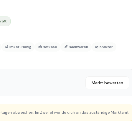
rüft
🍯 Imker-Honig
🧀 Hofkäse
🥖 Backwaren
🌿 Kräuter
Markt bewerten
rtagen abweichen. Im Zweifel wende dich an das zuständige Marktamt.