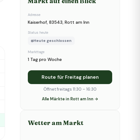
Markt auf einen Blick
Adresse
Kaiserhof, 83543, Rott am Inn
Status heute
Heute geschlossen
Markttage
1 Tag pro Woche
Route für Freitag planen
Öffnet freitags 11:30 – 16:30
Alle Märkte in Rott am Inn →
Wetter am Markt