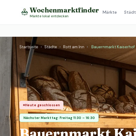
Wochenmarktfinder
Märkte
Städt
Märkte lokal entdecken
Startseite
›
Städte
›
Rott am Inn
›
Bauernmarkt Kaiserhof
Heute geschlossen
Nächster Markttag: Freitag 11:30 – 16:30
Bauernmarkt Kai