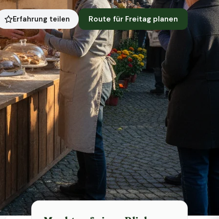
Route für Freitag planen
Erfahrung teilen
Symbolbild · KI-generiert
Status heute
Heute geschlossen