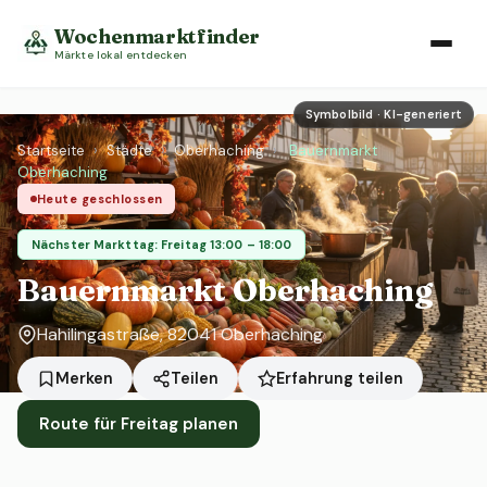
Wochenmarktfinder
Märkte lokal entdecken
Symbolbild · KI-generiert
Startseite
›
Städte
›
Oberhaching
›
Bauernmarkt
Oberhaching
Heute geschlossen
Nächster Markttag: Freitag 13:00 – 18:00
Bauernmarkt Oberhaching
Hahilingastraße, 82041 Oberhaching
Erfahrung teilen
Merken
Teilen
Route für Freitag planen