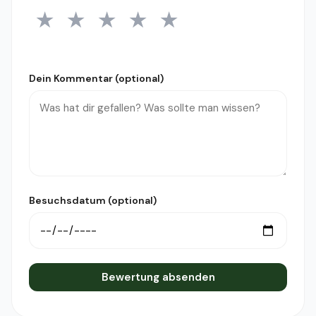
★
★
★
★
★
1 Stern
2 Sterne
3 Sterne
4 Sterne
5 Sterne
Dein Kommentar (optional)
Besuchsdatum (optional)
Bewertung absenden