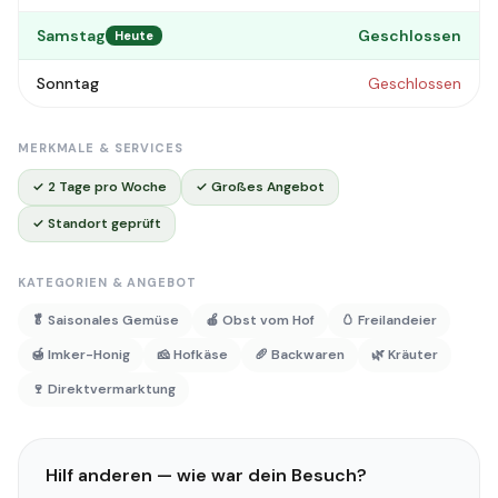
Samstag
Geschlossen
Heute
Sonntag
Geschlossen
MERKMALE & SERVICES
✓ 2 Tage pro Woche
✓ Großes Angebot
✓ Standort geprüft
KATEGORIEN & ANGEBOT
🥬 Saisonales Gemüse
🍎 Obst vom Hof
🥚 Freilandeier
🍯 Imker-Honig
🧀 Hofkäse
🥖 Backwaren
🌿 Kräuter
🍷 Direktvermarktung
Hilf anderen — wie war dein Besuch?