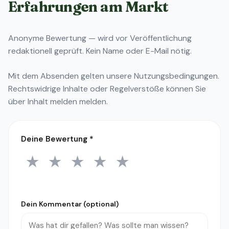
Erfahrungen am Markt
Anonyme Bewertung — wird vor Veröffentlichung
redaktionell geprüft. Kein Name oder E-Mail nötig.
Mit dem Absenden gelten unsere
Nutzungsbedingungen
.
Rechtswidrige Inhalte oder Regelverstöße können Sie
über
Inhalt melden
melden.
Deine Bewertung
*
★
★
★
★
★
1 Stern
2 Sterne
3 Sterne
4 Sterne
5 Sterne
Dein Kommentar (optional)