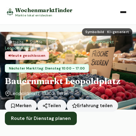
Wochenmarktfinder
Märkte lokal entdecken
Symbolbild · KI-generiert
Startseite
›
Städte
›
Berlin
›
Wedding
›
Bauernmarkt
Leopoldplatz
Heute geschlossen
Nächster Markttag: Dienstag 10:00 – 17:00
Bauernmarkt Leopoldplatz
Leopoldplatz, 13353, Berlin
Erfahrung teilen
Merken
Teilen
Route für Dienstag planen